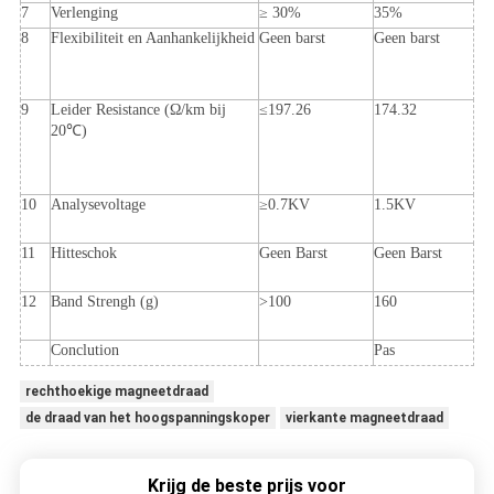
7
Verlenging
≥ 30%
35%
8
Flexibiliteit en Aanhankelijkheid
Geen barst
Geen barst
9
Leider Resistance (Ω/km bij
≤197.26
174.32
20℃)
10
Analysevoltage
≥0.7KV
1.5KV
11
Hitteschok
Geen Barst
Geen Barst
12
Band Strengh (g)
>100
160
Conclution
Pas
rechthoekige magneetdraad
de draad van het hoogspanningskoper
vierkante magneetdraad
Krijg de beste prijs voor