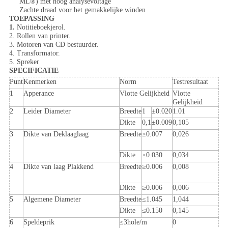
ML®) met hoog analysevoltage
Zachte draad voor het gemakkelijke winden
TOEPASSING
1.
Notitieboekjerol.
2. Rollen van printer.
3. Motoren van CD bestuurder.
4. Transformator.
5. Spreker
SPECIFICATIE
Punt
Kenmerken
Norm
Testresultaat
1
Apperance
Vlotte Gelijkheid
Vlotte
Gelijkheid
2
Leider Diameter
Breedte
1
±0.020
1.01
Dikte
0,1
±0.009
0,105
3
Dikte van Deklaaglaag
Breedte
≥0.007
0,026
Dikte
≥0.030
0,034
4
Dikte van laag Plakkend
Breedte
≥0.006
0,008
Dikte
≥0.006
0,006
5
Algemene Diameter
Breedte
≤1.045
1,044
Dikte
≤0.150
0,145
6
Speldeprik
≤3hole/m
0