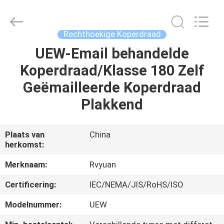
Ruiyuan
Electric
Material
Co,.Ltd.
All
Rechthoekige Koperdraad
Rights
Reserved.
UEW-Email behandelde
HUIS
Koperdraad/Klasse 180 Zelf
PRODUCTEN
Geëmailleerde Koperdraad
Plakkend
VIDEOS
Plaats van
China
herkomst:
ONGEVEER
ONS
Merknaam:
Rvyuan
Certificering:
IEC/NEMA/JIS/RoHS/ISO
FABRIEKSREIS
Modelnummer:
UEW