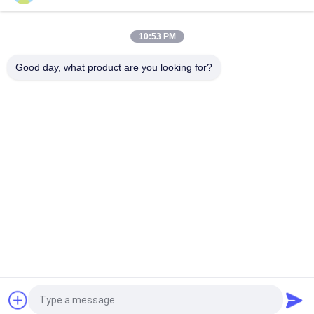
Super 1,8 mmx0,2 mm UL AIW Emaillebedekte koperen platte
draad voor motor
10:53 PM
UEWH Superdunne 1,5 mmx0,1 mm rechthoekige
geëmailleerde koperdraad voor het wikkelen
Good day, what product are you looking for?
populaire categorieën
Alle
Geëmailleerde 
Rechthoekige 
Koperdraad
Koperdraad
Ultra Boete 
Magneetdraad
Geëmailleerde 
Koperdraad
De Draad Van 
FIW-Draad
Ustclitz
De Draad Van 
Zelfdraad Plakkend
Koperlitz
Vraag een offerte aan