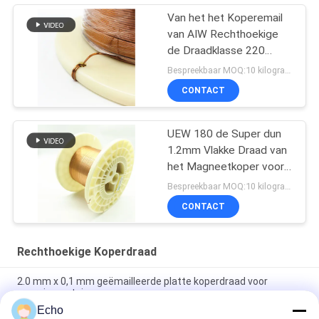
Van het het Koperemail
van AIW Rechthoekige
de Draadklasse 220
2.0*1.0mm
Bespreekbaar MOQ:10 kilogram/Kilogram
CONTACT
UEW 180 de Super dun
1.2mm Vlakke Draad van
het Magneetkoper voor
het Winden
Bespreekbaar MOQ:10 kilogram/Kilogram
CONTACT
Rechthoekige Koperdraad
2.0 mm x 0,1 mm geëmailleerde platte koperdraad voor
energievoertuigen
Echo