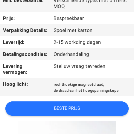
Min. bestelaantal:
Verschillende types met differet
KWALITEITSCONTROLE
MOQ
Prijs:
Bespreekbaar
CONTACTEER
Verpakking Details:
Spoel met karton
ONS
Levertijd:
2-15 workding dagen
NIEUWS
Betalingscondities:
Onderhandeling
Levering
Stel uw vraag tevreden
VERZOEK
vermogen:
OM EEN
Hoog licht:
,
rechthoekige magneetdraad
CITAAT
de draad van het hoogspanningskoper
SITEMAP
BESTE PRIJS
PRIVACY