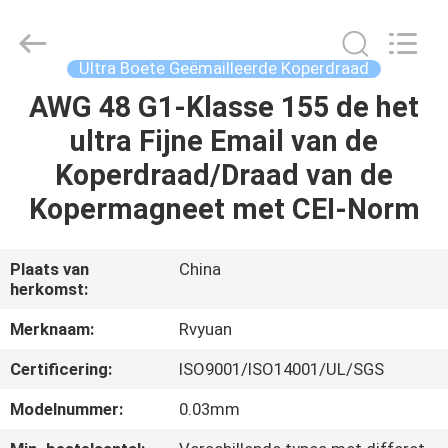
Ruiyuan
Electric
Material
Co,.Ltd.
All
Ultra Boete Geëmailleerde Koperdraad
Rights
Reserved.
AWG 48 G1-Klasse 155 de het
HUIS
ultra Fijne Email van de
PRODUCTEN
Koperdraad/Draad van de
Kopermagneet met CEI-Norm
VIDEOS
Plaats van
China
herkomst:
ONGEVEER
ONS
Merknaam:
Rvyuan
Certificering:
ISO9001/ISO14001/UL/SGS
FABRIEKSREIS
Modelnummer:
0.03mm