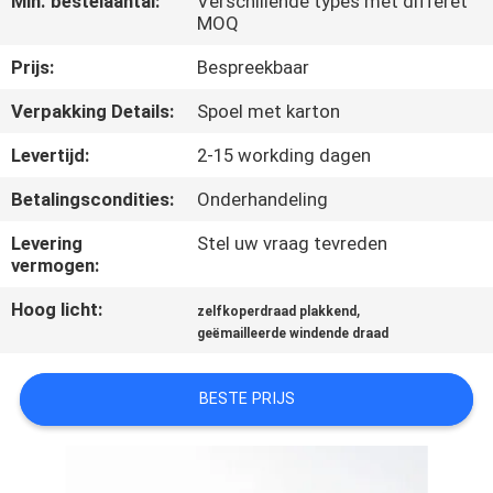
Min. bestelaantal:
Verschillende types met differet
KWALITEITSCONTROLE
MOQ
Prijs:
Bespreekbaar
CONTACTEER
Verpakking Details:
Spoel met karton
ONS
Levertijd:
2-15 workding dagen
NIEUWS
Betalingscondities:
Onderhandeling
Levering
Stel uw vraag tevreden
VERZOEK
vermogen:
OM EEN
Hoog licht:
,
zelfkoperdraad plakkend
CITAAT
geëmailleerde windende draad
SITEMAP
BESTE PRIJS
PRIVACY