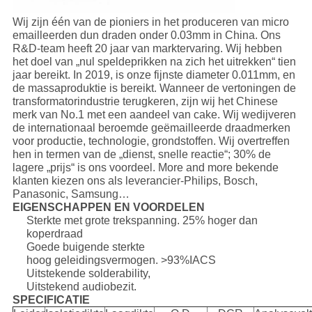
Wij zijn één van de pioniers in het produceren van micro
emailleerden dun draden onder 0.03mm in China. Ons
R&D-team heeft 20 jaar van marktervaring. Wij hebben
het doel van „nul speldeprikken na zich het uitrekken“ tien
jaar bereikt. In 2019, is onze fijnste diameter 0.011mm, en
de massaproduktie is bereikt. Wanneer de vertoningen de
transformatorindustrie terugkeren, zijn wij het Chinese
merk van No.1 met een aandeel van cake. Wij wedijveren
de internationaal beroemde geëmailleerde draadmerken
voor productie, technologie, grondstoffen. Wij overtreffen
hen in termen van de „dienst, snelle reactie“; 30% de
lagere „prijs“ is ons voordeel. More and more bekende
klanten kiezen ons als leverancier-Philips, Bosch,
Panasonic, Samsung…
EIGENSCHAPPEN EN VOORDELEN
Sterkte met grote trekspanning. 25% hoger dan
koperdraad
Goede buigende sterkte
hoog geleidingsvermogen. >93%IACS
Uitstekende solderability,
Uitstekend audiobezit.
SPECIFICATIE