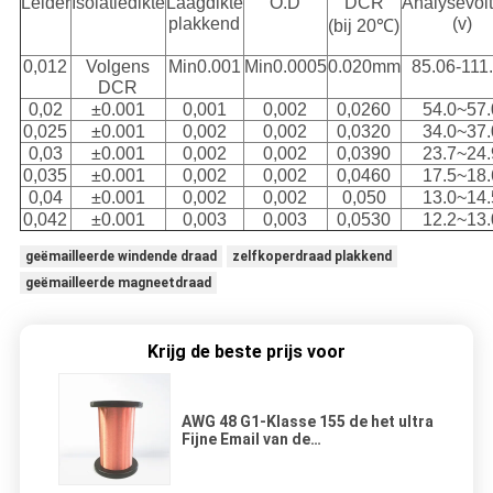
Leider
Isolatiedikte
Laagdikte
O.D
DCR
Analysevol
plakkend
(v)
(bij 20℃)
0,012
Volgens
Min0.001
Min0.0005
0.020mm
85.06-111
DCR
0,02
±0.001
0,001
0,002
0,0260
54.0~57.
0,025
±0.001
0,002
0,002
0,0320
34.0~37.
0,03
±0.001
0,002
0,002
0,0390
23.7~24.
0,035
±0.001
0,002
0,002
0,0460
17.5~18.
0,04
±0.001
0,002
0,002
0,050
13.0~14.
0,042
±0.001
0,003
0,003
0,0530
12.2~13.
geëmailleerde windende draad
zelfkoperdraad plakkend
geëmailleerde magneetdraad
Krijg de beste prijs voor
AWG 48 G1-Klasse 155 de het ultra
Fijne Email van de
Koperdraad/Draad van de
Kopermagneet met CEI-Norm