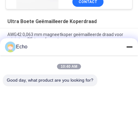
CONTACT
Ultra Boete Geëmailleerde Koperdraad
AWG42 0,063 mm magneetkoper geëmailleerde draad voor
miniatuur RF-transformatoren
Echo
Polyurethaan 0,06 mm 155°C/180°C geëmailleerde ronde
koperdraad voor zeer zuiver koper geïsoleerde vaste stof
10:40 AM
0,032 mm geëmailleerde koperen magneetdraad voor zeer
nauwkeurige stroomsensoren
Good day, what product are you looking for?
populaire categorieën
Alle
Geëmailleerde 
Rechthoekige 
Koperdraad
Koperdraad
Ultra Boete 
Magneetdraad
Geëmailleerde 