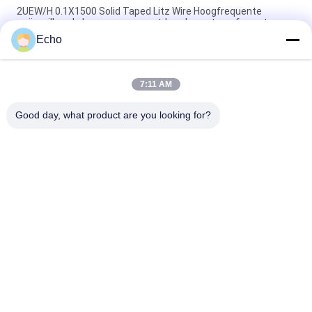
2UEW/H 0.1X1500 Solid Taped Litz Wire Hoogfrequente
geëmailleerde koperen magneetdraad voor transformatoren
Echo
Getapete Litz-draad UL-gecertificeerde 6000V polyimidefilm
omwikkelde koperen Litz-draad
7:11 AM
2UEW-H-PI 0,1 mm * 1500 Kapton vastgebonden litzedraad
voor transformator
Good day, what product are you looking for?
populaire categorieën
Alle
Geëmailleerde 
Rechthoekige 
Koperdraad
Koperdraad
Ultra Boete 
Magneetdraad
Geëmailleerde 
Koperdraad
De Draad Van 
FIW-Draad
Ustclitz
De Draad Van 