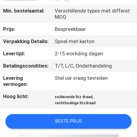
KWALITEITSCONTROLE
Min. bestelaantal:
Verschillende types met differet
MOQ
CONTACTEER
Prijs:
Bespreekbaar
ONS
Verpakking Details:
Spoel met karton
NIEUWS
Levertijd:
2-15 workding dagen
Betalingscondities:
T/T, L/C, Onderhandeling
VERZOEK
Levering
Stel uw vraag tevreden
OM EEN
vermogen:
CITAAT
Hoog licht:
,
solderende litz draad
rechthoekige litzdraad
SITEMAP
BESTE PRIJS
PRIVACY