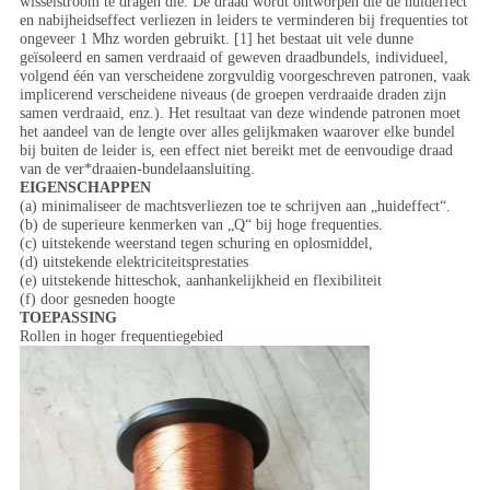
wisselstroom te dragen die. De draad wordt ontworpen die de huideffect
en nabijheidseffect verliezen in leiders te verminderen bij frequenties tot
ongeveer 1 Mhz worden gebruikt. [1] het bestaat uit vele dunne
geïsoleerd en samen verdraaid of geweven draadbundels, individueel,
volgend één van verscheidene zorgvuldig voorgeschreven patronen, vaak
implicerend verscheidene niveaus (de groepen verdraaide draden zijn
samen verdraaid, enz.). Het resultaat van deze windende patronen moet
het aandeel van de lengte over alles gelijkmaken waarover elke bundel
bij buiten de leider is, een effect niet bereikt met de eenvoudige draad
van de ver*draaien-bundelaansluiting.
EIGENSCHAPPEN
(a) minimaliseer de machtsverliezen toe te schrijven aan „huideffect“.
(b) de superieure kenmerken van „Q“ bij hoge frequenties.
(c) uitstekende weerstand tegen schuring en oplosmiddel,
(d) uitstekende elektriciteitsprestaties
(e) uitstekende hitteschok, aanhankelijkheid en flexibiliteit
(f) door gesneden hoogte
TOEPASSING
Rollen in hoger frequentiegebied