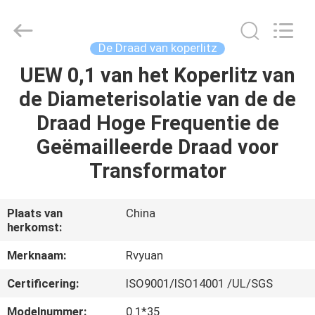
Ruiyuan
Electric
Material
Co,.Ltd.
All
De Draad van koperlitz
Rights
Reserved.
UEW 0,1 van het Koperlitz van
HUIS
de Diameterisolatie van de de
PRODUCTEN
Draad Hoge Frequentie de
Geëmailleerde Draad voor
VIDEOS
Transformator
ONGEVEER
Plaats van
China
herkomst:
ONS
Merknaam:
Rvyuan
FABRIEKSREIS
Certificering:
ISO9001/ISO14001 /UL/SGS
Modelnummer:
0.1*35