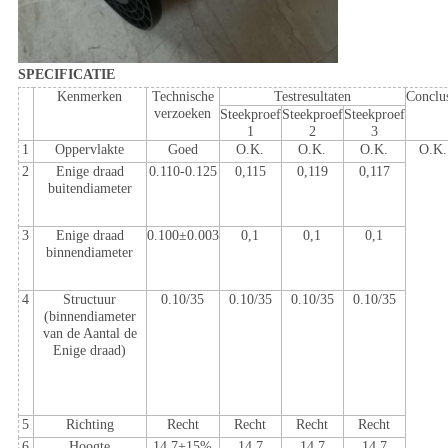
SPECIFICATIE
Kenmerken
Technische
Testresultaten
Conclu
verzoeken
Steekproef
Steekproef
Steekproef
1
2
3
1
Oppervlakte
Goed
O.K.
O.K.
O.K.
O.K.
2
Enige draad
0.110-0.125
0,115
0,119
0,117
buitendiameter
3
Enige draad
0.100±0.003
0,1
0,1
0,1
binnendiameter
4
Structuur
0.10/35
0.10/35
0.10/35
0.10/35
(binnendiameter
van de Aantal de
Enige draad)
5
Richting
Recht
Recht
Recht
Recht
6
Hoogte
14.7+15%
14.7
14.7
14.7