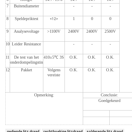
7
Buitendiameter
-
-
-
8
Speldepriktest
1
0
0
<12>
9
Analysevoltage
>1100V
2400V
2400V
2500V
10
Leider Resistance
-
-
-
11
De test van het
410±5℃ 3S
O.K.
O.K.
O.K.
onderdompelingstin
12
Pakket
Volgens
O.K.
O.K.
O.K.
vereiste
Opmerking:
Conclusie:
Goedgekeurd
gediende litz draad
rechthoekige litzdraad
solderende litz draad