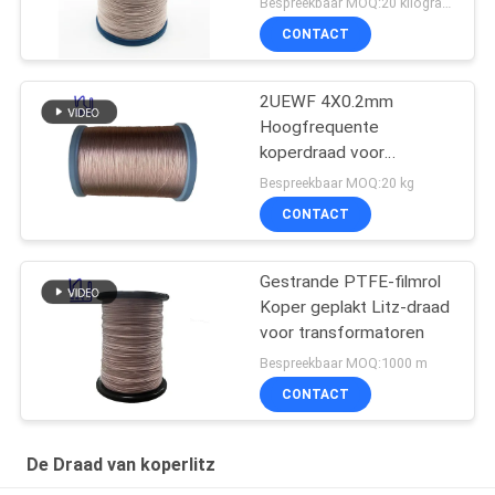
Bespreekbaar MOQ:20 kilogram/Kilogram
CONTACT
2UEWF 4X0.2mm
Hoogfrequente
koperdraad voor
transformatoren
Bespreekbaar MOQ:20 kg
CONTACT
Gestrande PTFE-filmrol
Koper geplakt Litz-draad
voor transformatoren
Bespreekbaar MOQ:1000 m
CONTACT
De Draad van koperlitz