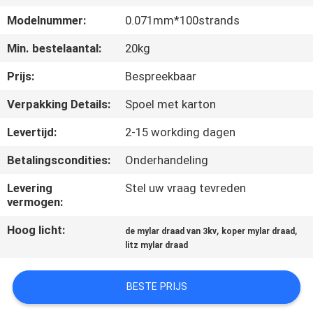
KWALITEITSCONTROLE
Modelnummer:
0.071mm*100strands
CONTACTEER
Min. bestelaantal:
20kg
ONS
Prijs:
Bespreekbaar
Verpakking Details:
Spoel met karton
NIEUWS
Levertijd:
2-15 workding dagen
Betalingscondities:
Onderhandeling
VERZOEK
OM EEN
Levering
Stel uw vraag tevreden
vermogen:
CITAAT
Hoog licht:
,
,
de mylar draad van 3kv
koper mylar draad
litz mylar draad
SITEMAP
BESTE PRIJS
PRIVACY