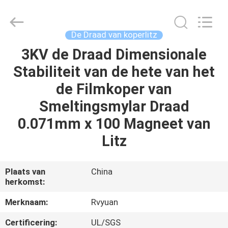
Ruiyuan
Electric
Material
Co,.Ltd.
All
De Draad van koperlitz
Rights
Reserved.
3KV de Draad Dimensionale
HUIS
Stabiliteit van de hete van het
PRODUCTEN
de Filmkoper van
Smeltingsmylar Draad
VIDEOS
0.071mm x 100 Magneet van
Litz
ONGEVEER
ONS
Plaats van
China
herkomst:
FABRIEKSREIS
Merknaam:
Rvyuan
Certificering:
UL/SGS