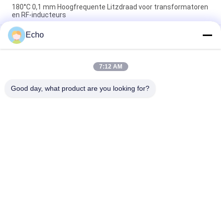
180°C 0,1 mm Hoogfrequente Litzdraad voor transformatoren
en RF-inducteurs
Echo
180°C Maximale temperatuur 0.1mm Draaddiameter 60
strengen Koper Litz draad voor hoogfrequente toepassingen
1UEW-H 0.1mm AWG38 60-streng gelast Litzdraad voor
7:12 AM
transformatoropwikkelingen met maximale temperatuur
180°C
Good day, what product are you looking for?
populaire categorieën
Alle
Geëmailleerde 
Rechthoekige 
Koperdraad
Koperdraad
Ultra Boete 
Magneetdraad
Geëmailleerde 
Koperdraad
De Draad Van 
FIW-Draad
Ustclitz