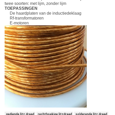
twee soorten: met lijm, zonder lijm
TOEPASSINGEN
De haardplaten van de inductiedeklaag
Rf-transformatoren
E-motoren
gediende litz draad
rechthoekige litzdraad
solderende litz draad