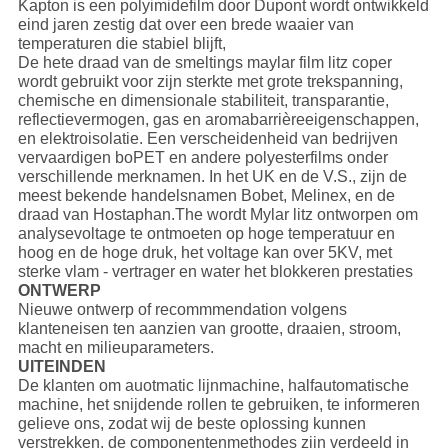
Kapton is een polyimidefilm door Dupont wordt ontwikkeld
eind jaren zestig dat over een brede waaier van
temperaturen die stabiel blijft,
De hete draad van de smeltings maylar film litz coper
wordt gebruikt voor zijn sterkte met grote trekspanning,
chemische en dimensionale stabiliteit, transparantie,
reflectievermogen, gas en aromabarrièreeigenschappen,
en elektroisolatie. Een verscheidenheid van bedrijven
vervaardigen boPET en andere polyesterfilms onder
verschillende merknamen. In het UK en de V.S., zijn de
meest bekende handelsnamen Bobet, Melinex, en de
draad van Hostaphan.The wordt Mylar litz ontworpen om
analysevoltage te ontmoeten op hoge temperatuur en
hoog en de hoge druk, het voltage kan over 5KV, met
sterke vlam - vertrager en water het blokkeren prestaties
ONTWERP
Nieuwe ontwerp of recommmendation volgens
klanteneisen ten aanzien van grootte, draaien, stroom,
macht en milieuparameters.
UITEINDEN
De klanten om auotmatic lijnmachine, halfautomatische
machine, het snijdende rollen te gebruiken, te informeren
gelieve ons, zodat wij de beste oplossing kunnen
verstrekken. de componentenmethodes zijn verdeeld in