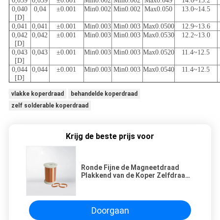
0,039
0,039
±0.001
Min0.002
Min0.002
Max0.049
14.6~15.2
0,040
0,04
±0.001
Min0.002
Min0.002
Max0.050
13.0~14.5
[D]
0,041
0,041
±0.001
Min0.003
Min0.003
Max0.0500
12.9~13.6
0,042
0,042
±0.001
Min0.003
Min0.003
Max0.0530
12.2~13.0
[D]
0,043
0,043
±0.001
Min0.003
Min0.003
Max0.0520
11.4~12.5
[D]
0,044
0,044
±0.001
Min0.003
Min0.003
Max0.0540
11.4~12.5
[D]
vlakke koperdraad
behandelde koperdraad
zelf solderable koperdraad
Krijg de beste prijs voor
Ronde Fijne de Magneetdraad
Plakkend van de Koper Zelfdraad
ultra voor Horlogerollen
Doorgaan