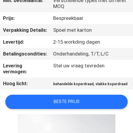
Min. bestelaantal:
Verschillende types met differet
KWALITEITSCONTROLE
MOQ
Prijs:
Bespreekbaar
CONTACTEER
Verpakking Details:
Spoel met karton
ONS
Levertijd:
2-15 workding dagen
NIEUWS
Betalingscondities:
Onderhandeling, T/T, L/C
Levering
Stel uw vraag tevreden
VERZOEK
vermogen:
OM EEN
Hoog licht:
,
behandelde koperdraad
vlakke koperdraad
CITAAT
BESTE PRIJS
SITEMAP
PRIVACY