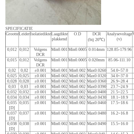
SPECIFICATIE
Grootte
Leider
Isolatiedikte
Laagdikte
O.D
DCR
Analysevoltage
plakkend
(v)
(bij 20℃)
0,012
0,012
Volgens
Min0.001
Min0.0005
0.014mm
128.85-179.96
DCR
0,015
0,012
Volgens
Min0.001
Min0.0005
0.020mm
85.06-111.10
DCR
0,02
0,02
±0.001
Min0.001
Min0.002
Max0.0260
54.0~57.0
0,025
0,025
±0.001
Min0.002
Min0.002
Max0.0320
34.0~37.0
0,028
0,028
±0.001
Min0.002
Min0.002
Max0.0360
26.9~28.4
0,03
0,03
±0.001
Min0.002
Min0.002
Max0.0390
23.7~24.9
0,032
0,032
±0.001
Min0.002
Min0.002
Max0.0400
21.5~22.5
0,034
0,034
±0.001
Min0.002
Min0.002
Max0.0430
18.1~18.9
0,035
0,035
±0.001
Min0.002
Min0.002
Max0.0460
17.5~18.6
[D]
0,037
0,037
±0.001
Min0.002
Min0.002
Max0.0480
16.2~16.8
[D]
0,038
0,038
±0.001
Min0.002
Min0.002
Max0.0490
15.5~16.0
[D]