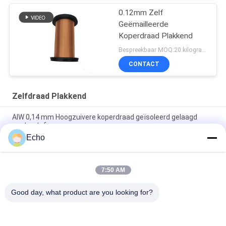
0.12mm Zelf
Geëmailleerde
Koperdraad Plakkend
Bespreekbaar MOQ:20 kilogram/Kilogram
CONTACT
Zelfdraad Plakkend
AIW 0,14 mm Hoogzuivere koperdraad geïsoleerd gelaagd
vaste stof
Echo
AIW220 0,14 mm koperdraad met warm windglazuur voor
elektrische apparatuur
7:50 AM
Gauge 35 AWG Emailleed koperdraad zelfklevend
magnetdraad
Good day, what product are you looking for?
populaire categorieën
Alle