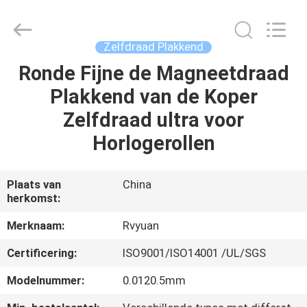
Ruiyuan
Electric
Material
Co,.Ltd.
All
Zelfdraad Plakkend
Rights
Reserved.
Ronde Fijne de Magneetdraad
HUIS
Plakkend van de Koper
PRODUCTEN
Zelfdraad ultra voor
Horlogerollen
VIDEOS
Plaats van
China
herkomst:
ONGEVEER
ONS
Merknaam:
Rvyuan
Certificering:
ISO9001/ISO14001 /UL/SGS
FABRIEKSREIS
Modelnummer:
0.0120.5mm