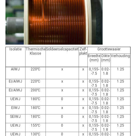
Isolatie
Thermische
Soldeerselcapaciteit
Zelf-
Groottewaaier
Klasse
plakt
Breedte
Dikte
Verhouding
(mm)
(mm)
AIWJ
220
℃
x
x
0,155-
0.02-
1.25
-7.5
1.8
EI/AIWJ
220
℃
x
x
0,155-
0.02-
1.25
-7.5
1.8
EI/AIWJ
200
℃
x
x
0,155-
0.02-
1.25
-7.5
1.8
UEWJ
180
℃
0
x
0,155-
0.02-
1.25
-7.5
1.8
EIWJ
180
℃
x
x
0,155-
0.02-
1.25
-7.5
1.8
SEIWJ
180
℃
0
x
0,155-
0.02-
1.25
-7.5
1.8
UEWJ
155
℃
0
x
0,155-
0.02-
1.25
-7.5
1.8
UEWJ
130
℃
0
x
0,155-
0.02-
1.25