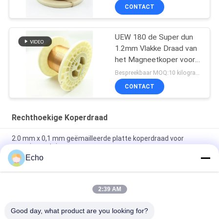
CONTACT
UEW 180 de Super dun
1.2mm Vlakke Draad van
het Magneetkoper voor
het Winden
Bespreekbaar MOQ:10 kilogram/Kilogram
CONTACT
Rechthoekige Koperdraad
2.0 mm x 0,1 mm geëmailleerde platte koperdraad voor
energievoertuigen
Echo
Super 1,8 mmx0,2 mm UL AIW Emaillebedekte koperen platte
draad voor motor
2:39 AM
UEWH Superdunne 1,5 mmx0,1 mm rechthoekige
geëmailleerde koperdraad voor het wikkelen
Good day, what product are you looking for?