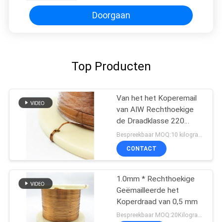
Koperdraad voor Notitieboekjerol
Doorgaan
Top Producten
Van het het Koperemail
van AIW Rechthoekige
de Draadklasse 220
2.0*1.0mm
Bespreekbaar MOQ:10 kilogram/Kilogram
CONTACT
1.0mm * Rechthoekige
Geëmailleerde het
Koperdraad van 0,5 mm
Bespreekbaar MOQ:20Kilogram/Kilograms