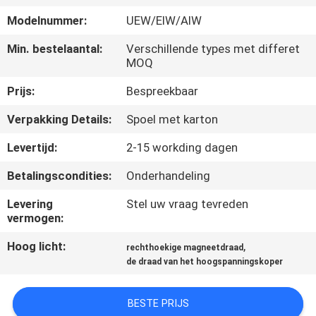
KWALITEITSCONTROLE
Modelnummer:
UEW/EIW/AIW
CONTACTEER
Min. bestelaantal:
Verschillende types met differet
MOQ
ONS
Prijs:
Bespreekbaar
NIEUWS
Verpakking Details:
Spoel met karton
Levertijd:
2-15 workding dagen
VERZOEK
Betalingscondities:
Onderhandeling
OM EEN
Levering
Stel uw vraag tevreden
CITAAT
vermogen:
Hoog licht:
,
rechthoekige magneetdraad
SITEMAP
de draad van het hoogspanningskoper
PRIVACY
BESTE PRIJS