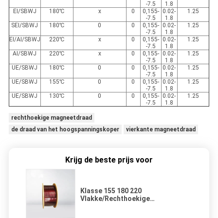
-7.5
1.8
EI/SBWJ
180
℃
x
0
0,155-
0.02-
1.25
-7.5
1.8
SEI/SBWJ
180
℃
0
0
0,155-
0.02-
1.25
-7.5
1.8
EI/AI/SBWJ
220
℃
x
0
0,155-
0.02-
1.25
-7.5
1.8
AI/SBWJ
220
℃
x
0
0,155-
0.02-
1.25
-7.5
1.8
UE/SBWJ
180
℃
0
0
0,155-
0.02-
1.25
-7.5
1.8
UE/SBWJ
155
℃
0
0
0,155-
0.02-
1.25
-7.5
1.8
UE/SBWJ
130
℃
0
0
0,155-
0.02-
1.25
-7.5
1.8
rechthoekige magneetdraad
de draad van het hoogspanningskoper
vierkante magneetdraad
Krijg de beste prijs voor
Klasse 155 180 220
Vlakke/Rechthoekige
Geëmailleerde de Magneet
Windende Draad van de