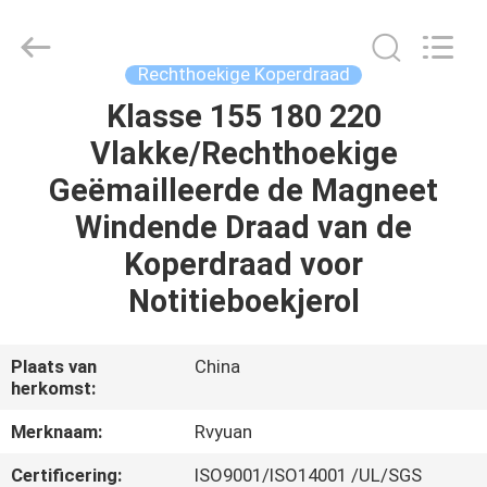
Ruiyuan
Electric
Material
Co,.Ltd.
All
Rechthoekige Koperdraad
Rights
Reserved.
Klasse 155 180 220
HUIS
Vlakke/Rechthoekige
PRODUCTEN
Geëmailleerde de Magneet
Windende Draad van de
VIDEOS
Koperdraad voor
Notitieboekjerol
ONGEVEER
ONS
Plaats van
China
herkomst:
FABRIEKSREIS
Merknaam:
Rvyuan
Certificering:
ISO9001/ISO14001 /UL/SGS