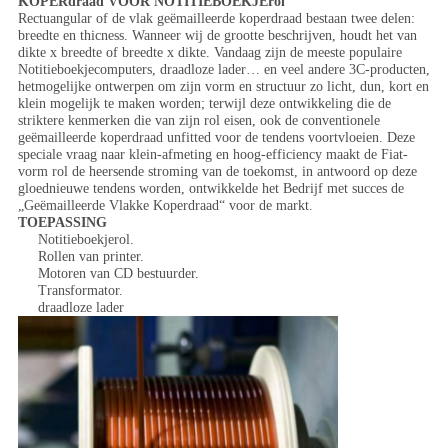
KOPERdraad VOOR NOTITIEBOEKJErol
Rectuangular of de vlak geëmailleerde koperdraad bestaan twee delen:
breedte en thicness. Wanneer wij de grootte beschrijven, houdt het van
dikte x breedte of breedte x dikte. Vandaag zijn de meeste populaire
Notitieboekjecomputers, draadloze lader… en veel andere 3C-producten,
hetmogelijke ontwerpen om zijn vorm en structuur zo licht, dun, kort en
klein mogelijk te maken worden; terwijl deze ontwikkeling die de
striktere kenmerken die van zijn rol eisen, ook de conventionele
geëmailleerde koperdraad unfitted voor de tendens voortvloeien. Deze
speciale vraag naar klein-afmeting en hoog-efficiency maakt de Fiat-
vorm rol de heersende stroming van de toekomst, in antwoord op deze
gloednieuwe tendens worden, ontwikkelde het Bedrijf met succes de
„Geëmailleerde Vlakke Koperdraad“ voor de markt.
TOEPASSING
Notitieboekjerol.
Rollen van printer.
Motoren van CD bestuurder.
Transformator.
draadloze lader