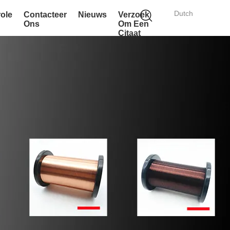
Dutch
role
Contacteer
Nieuws
Verzoek
Ons
Om Een
Citaat