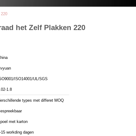
 220
aad het Zelf Plakken 220
hina
vyuan
SO9001/ISO14001/UL/SGS
.02-1.8
erschillende types met differet MOQ
espreekbaar
poel met karton
-15 workding dagen