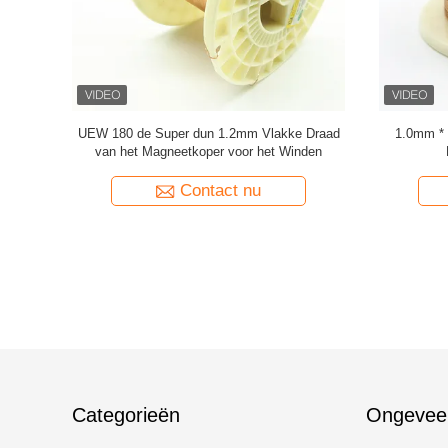
 platte
Super 1,8 mmx0,2 mm UL AIW
UEWH 
uigen
Emaillebedekte koperen platte draad voor
rechthoek
motor
Contact nu
Categorieën
Ongevee