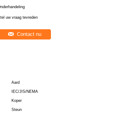
nderhandeling
tel uw vraag tevreden
Contact nu
Aard
IEC/JIS/NEMA
Koper
Steun