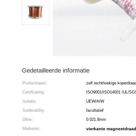
Gedetailleerde informatie
Productnaam:
zelf rechthoekige koperdraa
Certificering:
ISO9001/ISO14001 /UL/SG
Isolatie:
UEW/AIW
Solderability:
facultatief
Dikte:
0.021.8mm
Markeren:
vierkante magneetdraa