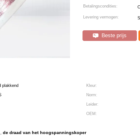
Betalingscondities:
O
Levering vermogen:
S
Beste prijs
d plakkend
Kleur:
S
Norm:
Leider:
OEM:
d
de draad van het hoogspanningskoper
,