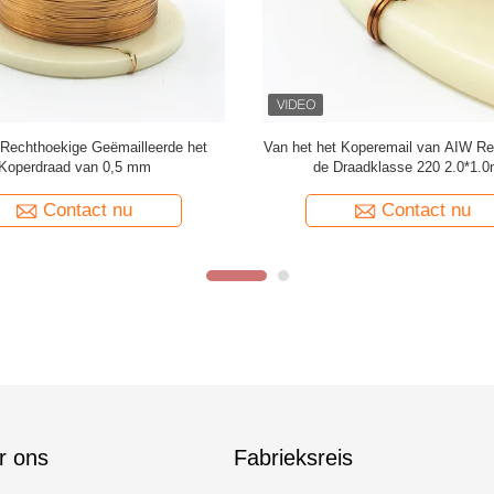
Superdunne 1,5 mmx0,1 mm
Op maat gemaakte hoge kwaliteit
ige geëmailleerde koperdraad voor
geëmailleerde koperdraad recht
het wikkelen
koperdraad voor audio
Contact nu
Contact nu
r ons
Fabrieksreis