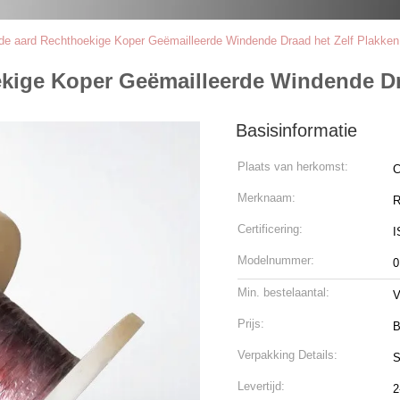
de aard Rechthoekige Koper Geëmailleerde Windende Draad het Zelf Plakken
ekige Koper Geëmailleerde Windende Dr
Basisinformatie
Plaats van herkomst:
C
Merknaam:
R
Certificering:
I
Modelnummer:
0
Min. bestelaantal:
V
Prijs:
B
Verpakking Details:
S
Levertijd:
2