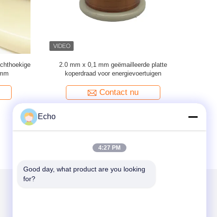
 platte
0.1 mm Ultra fijn geëmailleerd rechthoekig /
UEW 180 d
hoekige
plat magnet wikkeld koperdraad Geïsoleerd
van het
vaste stof
Contact nu
Echo
4:27 PM
Good day, what product are you looking 
for?
Mail ons