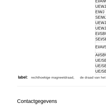
EI/AI
UEW
EIWJ
SEIW
UEW
UEW
EI/S
SEI/
EI/AI
AI/S
UE/S
UE/S
UE/S
label:
rechthoekige magneetdraad
,
de draad van he
Contactgegevens