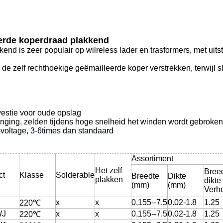
eerde koperdraad plakkend
nd is zeer populair op wilreless lader en trasformers, met uits
e zelf rechthoekige geëmailleerde koper verstrekken, terwijl sl
kwestie voor oude opslag
lenging, zelden tijdens hoge snelheid het winden wordt gebroken
voltage, 3-6times dan standaard
Assortiment
Het zelf
Breed
ct
Klasse
Solderable
Breedte
Dikte
plakken
dikte
(mm)
(mm)
Verh
x
x
0,155--7.5
0.02-1.8
1.25
220℃
WJ
x
x
0,155--7.5
0.02-1.8
1.25
220℃