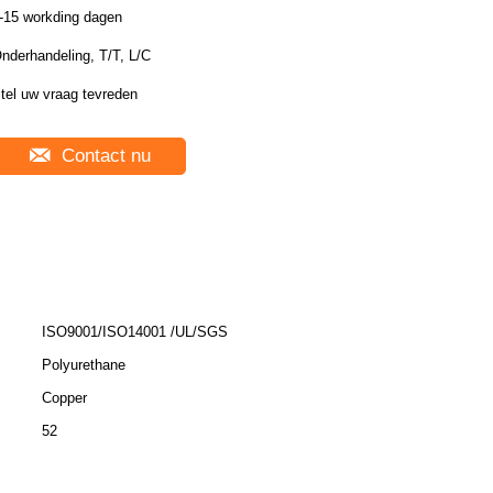
-15 workding dagen
nderhandeling, T/T, L/C
tel uw vraag tevreden
Contact nu
ISO9001/ISO14001 /UL/SGS
Polyurethane
Copper
52