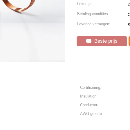
Levertijd:
2
Betalingscondities:
O
Levering vermogen:
S
Beste prijs
Certificering:
Insulation:
Conductor:
AWG-grootte: