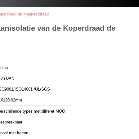
Koperdraad de Magneetdraad
aanisolatie van de Koperdraad de
hina
RVYUAN
SO9001/ISO14001 /UL/SGS
.0120.02mm
erschillende types met differet MOQ
espreekbaar
poel met karton