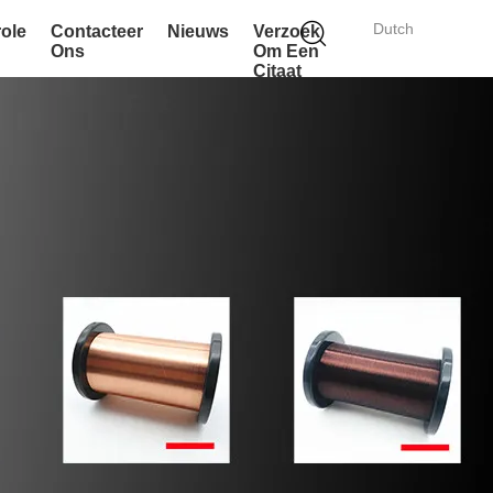
Dutch
role
Contacteer
Nieuws
Verzoek
Ons
Om Een
Citaat