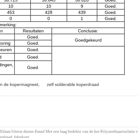
56.725
56.645
56.628
Goed.
10
10
9
Goed.
453
428
439
Goed.
0
0
1
Goed.
merking:
en
Resultaten
Conclusie:
Goed.
Goedgekeurd
oring
Goed.
heuren
Goed.
d
Goed.
dingen,
Goed.
an de kopermagneet
,
zelf solderable koperdraad