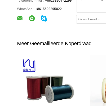
Telefoonnummer :
+8613920472299
WhatsApp :
+8615802295822
Meer Geëmailleerde Koperdraad