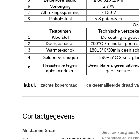
5
Leiderweerstand
≤ 60,810 Ω/Km
6
Verlenging
≥ 7 %
7
Afbrekingsspanning
≥ 130 V
8
Pinhole-test
≤ 8 gaten/5 m
Op
Testpunten
Technische verzoek
1
Kleefstof
De coating is goed.
2
Doorgesneden
200°C 2 minuten geen st
3
Warmte-schok
180±5°C/30min geen sc
4
Soldeervermogen
390± 5°C 2 sec. gla
Resistentie tegen
Geen blaren, geen uitbrei
5
oplosmiddelen
geen schuren.
label:
zachte koperdraad
,
de geëmailleerde draad v
Contactgegevens
Mr. James Shan