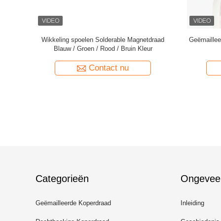
lleerde
39 AWG 0,09mm 2UEW155 Magnet Winding
0.011mm
Wire Emaille Geïsoleerde Koperen Leider
bedekte K
Contact nu
Categorieën
Ongevee
Geëmailleerde Koperdraad
Inleiding