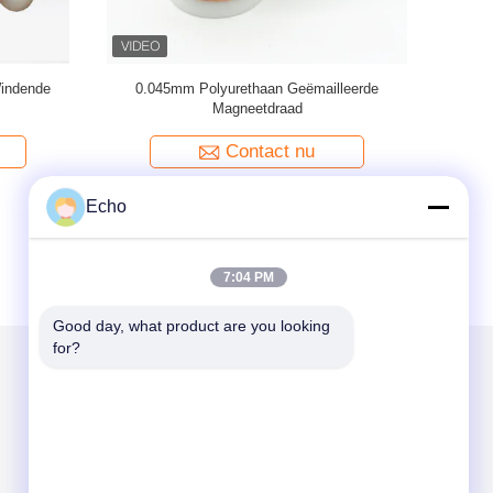
ls Gemaald
UEW-F Warme wind zelfklevend zelfbindend
Wikkeling
 mm
geëmailleerd koperdraad voor spoelen
Blauw 
Contact nu
Echo
7:04 PM
Good day, what product are you looking 
for?
Mail ons