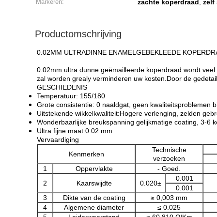
Markeren:
zachte koperdraad
zelf
,
Productomschrijving
0.02MM ULTRADINNE ENAMELGEBEKLEEDE KOPERDR
0.02mm ultra dunne geëmailleerde koperdraad wordt veel g
zal worden grealy verminderen uw kosten.Door de gedetaill
GESCHIEDENIS
Temperatuur: 155/180
Grote consistentie: 0 naaldgat, geen kwaliteitsproblemen b
Uitstekende wikkelkwaliteit:Hogere verlenging, zelden gebr
Wonderbaarlijke breukspanning gelijkmatige coating, 3-6 
Ultra fijne maat:0.02 mm
Vervaardiging
Technische
Kenmerken
verzoeken
1
Oppervlakte
- Goed.
0.001
2
Kaarswijdte
0.020±
0.001
3
Dikte van de coating
≥ 0,003 mm
4
Algemene diameter
≤ 0.025