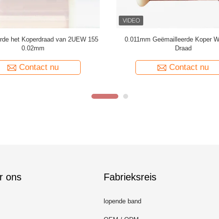
 2UEW155 Email Met een laag
Ruiyuan Super Dunne Winding Coi
operdraad voor Motor het Winden
Koperdraad 0,012 mm-0,08
Contact nu
Contact nu
r ons
Fabrieksreis
lopende band