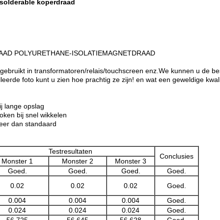
 solderable koperdraad
AAD POLYURETHANE-ISOLATIEMAGNETDRAAD
ebruikt in transformatoren/relais/touchscreen enz.We kunnen u de be
eerde foto kunt u zien hoe prachtig ze zijn! en wat een geweldige kwa
ij lange opslag
oken bij snel wikkelen
keer dan standaard
Testresultaten
Conclusies
Monster 1
Monster 2
Monster 3
Goed.
Goed.
Goed.
Goed.
0.02
0.02
0.02
Goed.
0.004
0.004
0.004
Goed.
0.024
0.024
0.024
Goed.