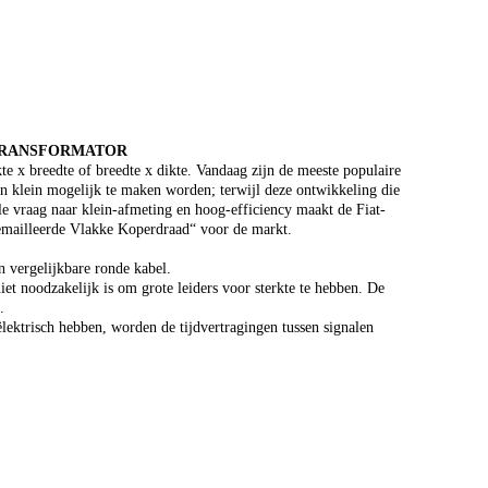
 TRANSFORMATOR
te x breedte of breedte x dikte. Vandaag zijn de meeste populaire
n klein mogelijk te maken worden; terwijl deze ontwikkeling die
le vraag naar klein-afmeting en hoog-efficiency maakt de Fiat-
ëmailleerde Vlakke Koperdraad“ voor de markt.
n vergelijkbare ronde kabel.
et noodzakelijk is om grote leiders voor sterkte te hebben. De
.
ektrisch hebben, worden de tijdvertragingen tussen signalen