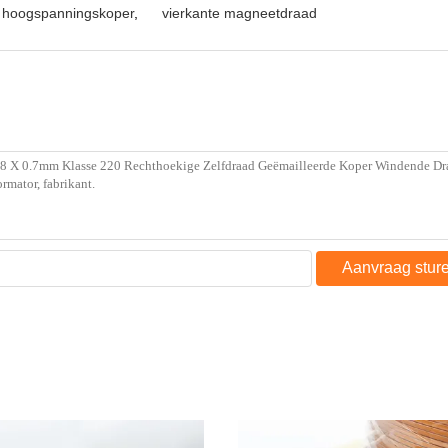
t hoogspanningskoper
,
vierkante magneetdraad
Aanvraag stur