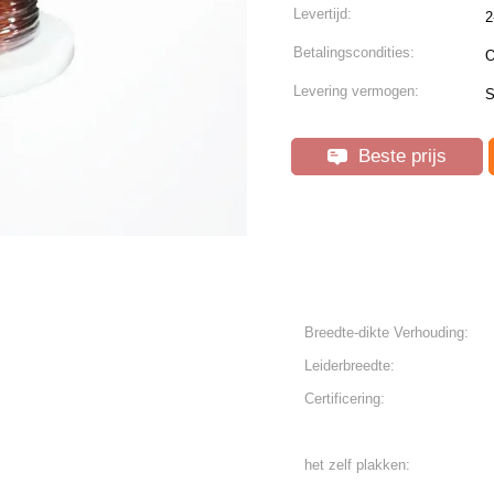
Levertijd:
2
Betalingscondities:
O
Levering vermogen:
S
Beste prijs
Breedte-dikte Verhouding:
Leiderbreedte:
Certificering:
het zelf plakken: