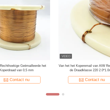
Superdunne 1,5 mmx0,1 mm
Op maat gemaakte hoge kwaliteit
ige geëmailleerde koperdraad voor
geëmailleerde koperdraad recht
het wikkelen
koperdraad voor audio
Contact nu
Contact nu