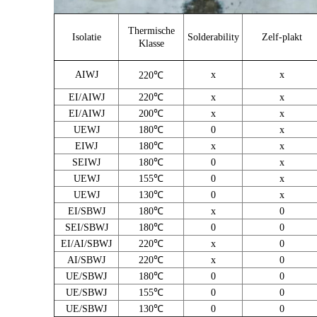
Thermische
Isolatie
Solderability
Zelf-plakt
Klasse
AIWJ
x
x
220
℃
EI/AIWJ
220
℃
x
x
EI/AIWJ
200
℃
x
x
UEWJ
180
℃
0
x
EIWJ
180
℃
x
x
SEIWJ
180
℃
0
x
UEWJ
155
℃
0
x
UEWJ
130
℃
0
x
EI/SBWJ
180
℃
x
0
SEI/SBWJ
180
℃
0
0
EI/AI/SBWJ
220
℃
x
0
AI/SBWJ
220
℃
x
0
UE/SBWJ
180
℃
0
0
UE/SBWJ
155
℃
0
0
UE/SBWJ
130
℃
0
0