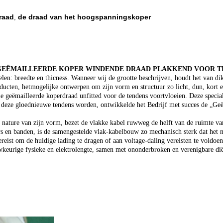
raad
de draad van het hoogspanningskoper
,
aad GEËMAILLEERDE KOPER WINDENDE DRAAD PLAKKEND VOOR
en: breedte en thicness. Wanneer wij de grootte beschrijven, houdt het van dik
ucten, hetmogelijke ontwerpen om zijn vorm en structuur zo licht, dun, kort e
ele geëmailleerde koperdraad unfitted voor de tendens voortvloeien. Deze specia
 deze gloednieuwe tendens worden, ontwikkelde het Bedrijf met succes de „Ge
 nature van zijn vorm, bezet de vlakke kabel ruwweg de helft van de ruimte va
s en banden, is de samengestelde vlak-kabelbouw zo mechanisch sterk dat het ni
ist om de huidige lading te dragen of aan voltage-daling vereisten te voldoen
eurige fysieke en elektrolengte, samen met ononderbroken en verenigbare diël