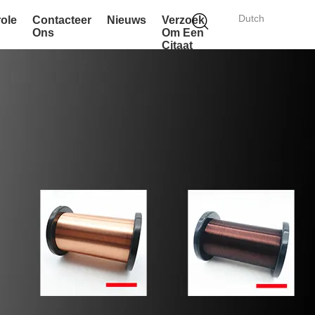
Dutch
role
Contacteer
Nieuws
Verzoek
Ons
Om Een
Citaat