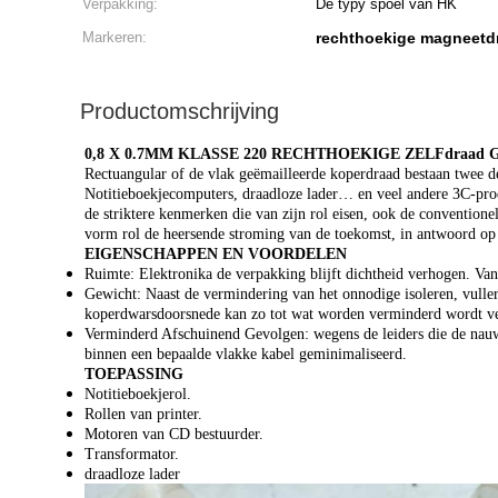
Verpakking:
De typy spoel van HK
Markeren:
rechthoekige magneetd
Productomschrijving
0,8 X 0.7MM KLASSE 220 RECHTHOEKIGE ZELFdr
Rectuangular of de vlak geëmailleerde koperdraad bestaan twee del
Notitieboekjecomputers, draadloze lader… en veel andere 3C-prod
de striktere kenmerken die van zijn rol eisen, ook de convention
vorm rol de heersende stroming van de toekomst, in antwoord op
EIGENSCHAPPEN EN VOORDELEN
Ruimte: Elektronika de verpakking blijft dichtheid verhogen. Van
Gewicht: Naast de vermindering van het onnodige isoleren, vuller
koperdwarsdoorsnede kan zo tot wat worden verminderd wordt vere
Verminderd Afschuinend Gevolgen: wegens de leiders die de nauwk
binnen een bepaalde vlakke kabel geminimaliseerd.
TOEPASSING
Notitieboekjerol.
Rollen van printer.
Motoren van CD bestuurder.
Transformator.
draadloze lader