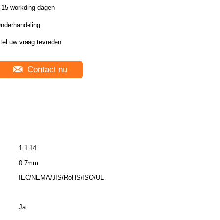
-15 workding dagen
nderhandeling
tel uw vraag tevreden
Contact nu
1:1.14
0.7mm
IEC/NEMA/JIS/RoHS/ISO/UL
Ja