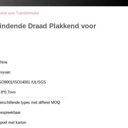
end voor Transformator
Windende Draad Plakkend voor
hina
vyuan
SO9001/ISO14001 /UL/SGS
.8*0.7mm
erschillende types met differet MOQ
espreekbaar
poel met karton