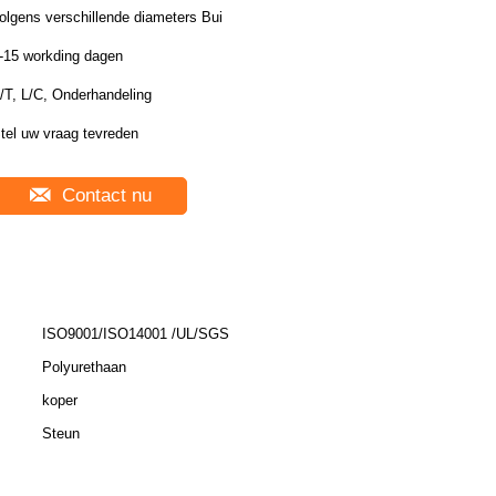
olgens verschillende diameters Bui
-15 workding dagen
/T, L/C, Onderhandeling
tel uw vraag tevreden
Contact nu
ISO9001/ISO14001 /UL/SGS
Polyurethaan
koper
Steun