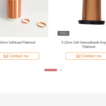
35 AWG Emailleed koperdraad
Klasse 220 Hoogtemperatuur gelast
zelfklevend magnetdraad
koperen wikkeldraad 0,14
Contact nu
Contact nu