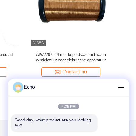
 geïsoleerd
SWG 0,14 mm koper spoel draad Winding
R
 mm
Materialen glazuur geïsoleerd solide IEC / JIS
/ NEMA 1000
Contact nu
Echo
4:35 PM
Good day, what product are you looking 
for?