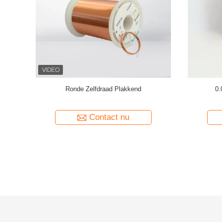
et warm
AIW 0,14 mm Hoogzuivere koperdraad
Gauge 
paratuur
geïsoleerd gelaagd vaste stof
Contact nu