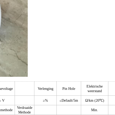
Elektrische
sevoltage
Verlenging
Pin Hole
weerstand
≥ V
≥%
≤Default/5m
Ω/km (20℃)
Verdraaide
methode
Min.
Methode