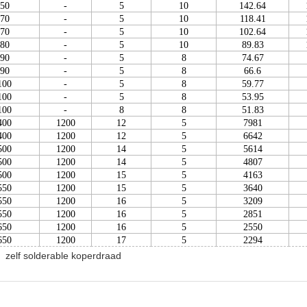
50
-
5
10
142.64
70
-
5
10
118.41
70
-
5
10
102.64
80
-
5
10
89.83
90
-
5
8
74.67
90
-
5
8
66.6
100
-
5
8
59.77
100
-
5
8
53.95
100
-
8
8
51.83
400
1200
12
5
7981
400
1200
12
5
6642
500
1200
14
5
5614
500
1200
14
5
4807
500
1200
15
5
4163
550
1200
15
5
3640
550
1200
16
5
3209
550
1200
16
5
2851
650
1200
16
5
2550
650
1200
17
5
2294
zelf solderable koperdraad