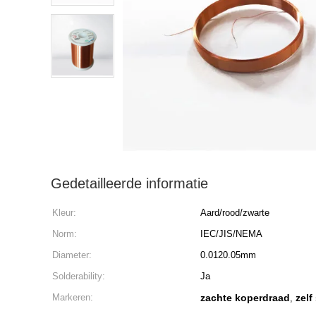
Gedetailleerde informatie
Kleur:
Aard/rood/zwarte
Norm:
IEC/JIS/NEMA
Diameter:
0.0120.05mm
Solderability:
Ja
Markeren:
zachte koperdraad
zelf
,