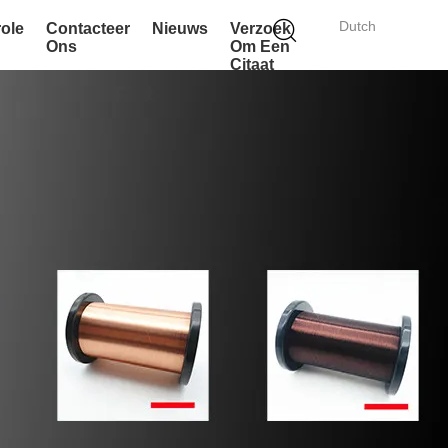
Dutch
role
Contacteer
Nieuws
Verzoek
Ons
Om Een
Citaat