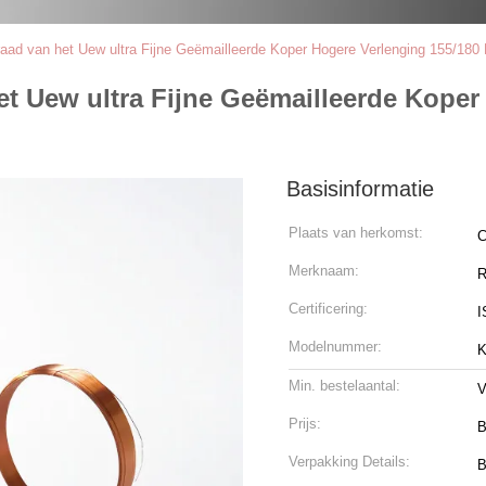
aad van het Uew ultra Fijne Geëmailleerde Koper Hogere Verlenging 155/180 
et Uew ultra Fijne Geëmailleerde Koper
Basisinformatie
Plaats van herkomst:
C
Merknaam:
R
Certificering:
I
Modelnummer:
K
Min. bestelaantal:
V
Prijs:
B
Verpakking Details:
B