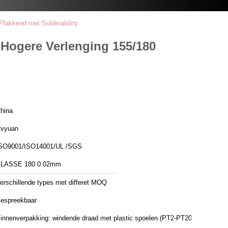
Plakkend met Solderability
 Hogere Verlenging 155/180
hina
vyuan
SO9001/ISO14001/UL /SGS
LASSE 180 0.02mm
erschillende types met differet MOQ
espreekbaar
innenverpakking: windende draad met plastic spoelen (PT2-PT200)