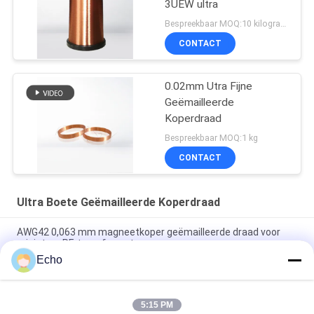
3UEW ultra
Bespreekbaar MOQ:10 kilogram/Kilogram
CONTACT
0.02mm Utra Fijne
Geëmailleerde
Koperdraad
Bespreekbaar MOQ:1 kg
CONTACT
Ultra Boete Geëmailleerde Koperdraad
AWG42 0,063 mm magneetkoper geëmailleerde draad voor
miniatuur RF-transformatoren
Echo
Polyurethaan 0,06 mm 155°C/180°C geëmailleerde ronde
koperdraad voor zeer zuiver koper geïsoleerde vaste stof
5:15 PM
0,032 mm geëmailleerde koperen magneetdraad voor zeer