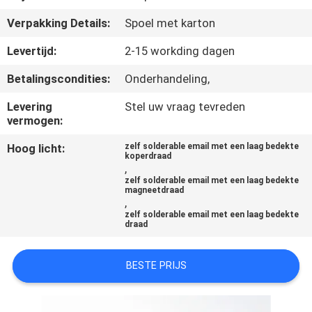
KWALITEITSCONTROLE
Verpakking Details:
Spoel met karton
CONTACTEER
Levertijd:
2-15 workding dagen
ONS
Betalingscondities:
Onderhandeling,
Levering
Stel uw vraag tevreden
NIEUWS
vermogen:
Hoog licht:
zelf solderable email met een laag bedekte
koperdraad
VERZOEK
,
zelf solderable email met een laag bedekte
OM EEN
magneetdraad
,
CITAAT
zelf solderable email met een laag bedekte
draad
SITEMAP
BESTE PRIJS
PRIVACY