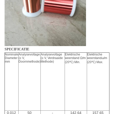
SPECIFICATIE
Nominale
Analysevoltage
Analysevoltage
Elektrische
Elektrische
Diameter
(≥ V,
(≥ V, Verdraaide
weerstand Ω/m
weerstandω/m
mm
Doornmethode)
Methode)
(20℃) Min.
(20℃) Max.
0,012
50
-
142.64
157.65