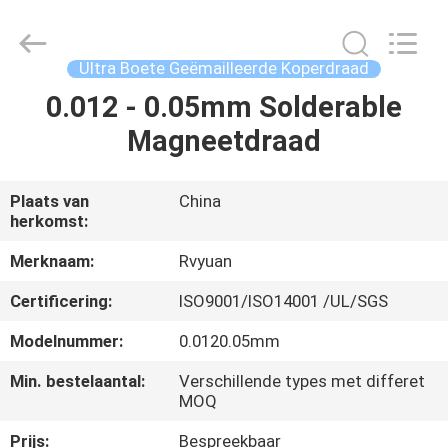
Ruiyuan
Electric
Material
Co,.Ltd.
All
Ultra Boete Geëmailleerde Koperdraad
Rights
Reserved.
0.012 - 0.05mm Solderable
HUIS
Magneetdraad
PRODUCTEN
Plaats van
China
herkomst:
VIDEOS
Merknaam:
Rvyuan
ONGEVEER
Certificering:
ISO9001/ISO14001 /UL/SGS
ONS
Modelnummer:
0.0120.05mm
Min. bestelaantal:
Verschillende types met differet
FABRIEKSREIS
MOQ
Prijs:
Bespreekbaar