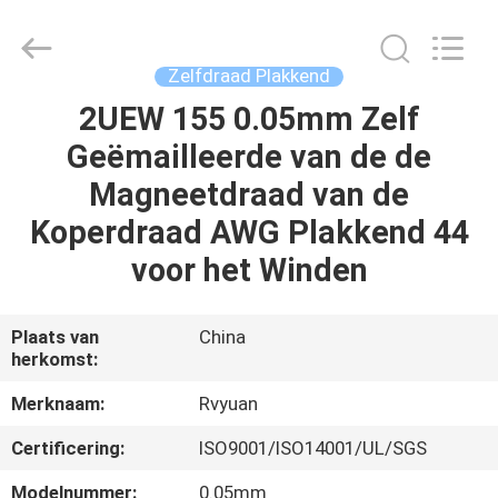
Ruiyuan
Electric
Material
Co,.Ltd.
All
Zelfdraad Plakkend
Rights
Reserved.
2UEW 155 0.05mm Zelf
HUIS
Geëmailleerde van de de
PRODUCTEN
Magneetdraad van de
Koperdraad AWG Plakkend 44
VIDEOS
voor het Winden
ONGEVEER
Plaats van
China
herkomst:
ONS
Merknaam:
Rvyuan
FABRIEKSREIS
Certificering:
ISO9001/ISO14001/UL/SGS
Modelnummer:
0.05mm