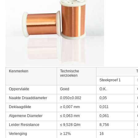
Kenmerken
Technische
T
verzoeken
Steekproef 1
Oppervlakte
Goed
O.K.
Naakte Draaddiameter
0.050±0.002
0,05
Deklaagdikte
≥ 0,007 mm
0,011
Algemene Diameter
≤ 0,063 mm
0,061
Leider Resistance
≤ 9,528 Ω/m
8,756
Verlenging
≥ 12%
16