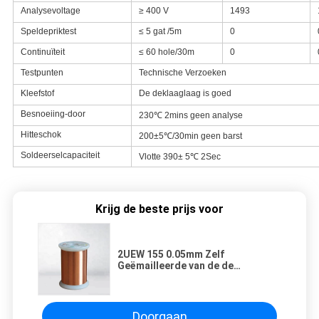
Analysevoltage
≥ 400 V
1493
Speldepriktest
≤ 5 gat /5m
0
Continuïteit
≤ 60 hole/30m
0
Testpunten
Technische Verzoeken
Kleefstof
De deklaaglaag is goed
Besnoeiing-door
230℃ 2mins geen analyse
Hitteschok
200±5℃/30min geen barst
Soldeerselcapaciteit
Vlotte 390± 5℃ 2Sec
Krijg de beste prijs voor
2UEW 155 0.05mm Zelf
Geëmailleerde van de de
Magneetdraad van de Koperdraad
AWG Plakkend 44 voor het Winden
Doorgaan