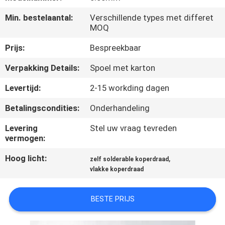
KWALITEITSCONTROLE
Min. bestelaantal:
Verschillende types met differet
MOQ
CONTACTEER
Prijs:
Bespreekbaar
ONS
Verpakking Details:
Spoel met karton
NIEUWS
Levertijd:
2-15 workding dagen
Betalingscondities:
Onderhandeling
VERZOEK
Levering
Stel uw vraag tevreden
OM EEN
vermogen:
CITAAT
Hoog licht:
,
zelf solderable koperdraad
vlakke koperdraad
SITEMAP
BESTE PRIJS
PRIVACY