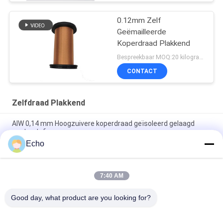
0.12mm Zelf
Geëmailleerde
Koperdraad Plakkend
Bespreekbaar MOQ:20 kilogram/Kilogram
CONTACT
Zelfdraad Plakkend
AIW 0,14 mm Hoogzuivere koperdraad geïsoleerd gelaagd
vaste stof
Echo
AIW220 0,14 mm koperdraad met warm windglazuur voor
elektrische apparatuur
7:40 AM
Gauge 35 AWG Emailleed koperdraad zelfklevend
magnetdraad
Good day, what product are you looking for?
populaire categorieën
Alle