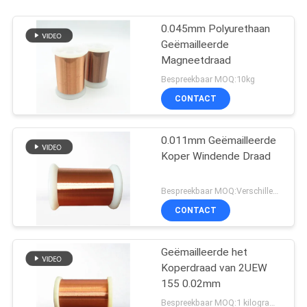
0.045mm Polyurethaan
Geëmailleerde
Magneetdraad
Bespreekbaar MOQ:10kg
CONTACT
0.011mm Geëmailleerde
Koper Windende Draad
Bespreekbaar MOQ:Verschillende types met differet MOQ
CONTACT
Geëmailleerde het
Koperdraad van 2UEW
155 0.02mm
Bespreekbaar MOQ:1 kilogram/Kilogram