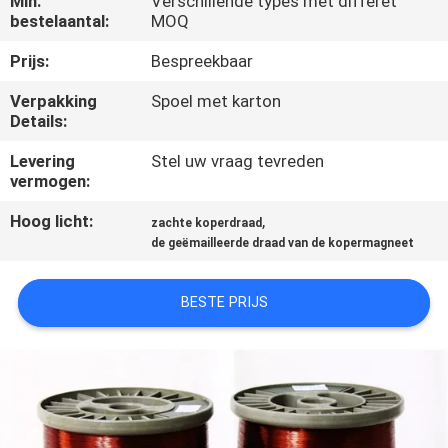
Min.
Verschillende types met differet
KWALITEITSCONTROLE
bestelaantal:
MOQ
Prijs:
Bespreekbaar
CONTACTEER
Verpakking
Spoel met karton
ONS
Details:
Levering
Stel uw vraag tevreden
NIEUWS
vermogen:
Hoog licht:
,
zachte koperdraad
VERZOEK
de geëmailleerde draad van de kopermagneet
OM EEN
CITAAT
BESTE PRIJS
SITEMAP
PRIVACY