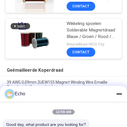
CONTACT
Wikkeling spoelen
Solderable Magnetdraad
Blauw / Groen / Rood /
Bruin Kleur
Bespreekbaar MOQ:5 kg
CONTACT
Geëmailleerde Koperdraad
39 AWG 0,09mm 2UEW155 Magnet Winding Wire Emaille
Geïsoleerde Koperen Leider
Echo
0.011mm 2UEW155 Email Met een laag bedekte Koperdraad
voor Motor het Winden
12:59 AM
Ruiyuan Super Dunne Winding Coils Gemaald Koperdraad 0,012
mm-0,08 mm
Good day, what product are you looking for?