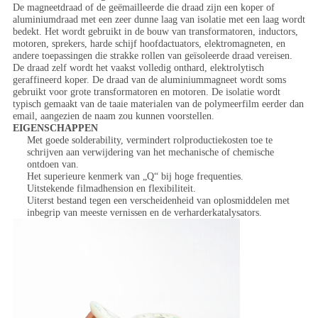
De magneetdraad of de geëmailleerde die draad zijn een koper of
aluminiumdraad met een zeer dunne laag van isolatie met een laag wordt
bedekt. Het wordt gebruikt in de bouw van transformatoren, inductors,
motoren, sprekers, harde schijf hoofdactuators, elektromagneten, en
andere toepassingen die strakke rollen van geïsoleerde draad vereisen.
De draad zelf wordt het vaakst volledig onthard, elektrolytisch
geraffineerd koper. De draad van de aluminiummagneet wordt soms
gebruikt voor grote transformatoren en motoren. De isolatie wordt
typisch gemaakt van de taaie materialen van de polymeerfilm eerder dan
email, aangezien de naam zou kunnen voorstellen.
EIGENSCHAPPEN
Met goede solderability, vermindert rolproductiekosten toe te
schrijven aan verwijdering van het mechanische of chemische
ontdoen van.
Het superieure kenmerk van „Q“ bij hoge frequenties.
Uitstekende filmadhension en flexibiliteit.
Uiterst bestand tegen een verscheidenheid van oplosmiddelen met
inbegrip van meeste vernissen en de verharderkatalysators.