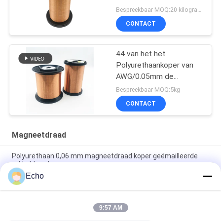
Bespreekbaar MOQ:20 kilogram/Kilogram
CONTACT
44 van het het
Polyurethaankoper van
AWG/0.05mm de
Magneetdraad
Bespreekbaar MOQ:5kg
CONTACT
Magneetdraad
Polyurethaan 0,06 mm magneetdraad koper geëmailleerde
wikkeldraad
Echo
0.15mm gelaagd koperen wikkeldraad gelaagd draad
meetgrafiek
9:57 AM
de 0.036mm Geëmailleerde Draad van de Kopermagneet voor
Horloge/Rollen