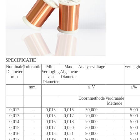
SPECIFICATIE
Nominale
Tolerantie
Min.
Max.
Analysevoltage
Verlengi
Diameter
Verhoging
Algemene
mm
van
Diameter
Diameter
mm
≥ V
≥%
Doornmethode
Verdraaide
Methode
0,012
-
0,013
0,015
50,000
-
5.00
0,013
-
0,015
0,017
70,000
-
5.00
0,014
-
0,016
0,018
70,000
-
5.00
0,015
-
0,017
0,020
80,000
-
5.00
0,016
-
0,018
0,021
90,000
-
5.00
0,017
-
0,019
0,022
90,000
-
5.00