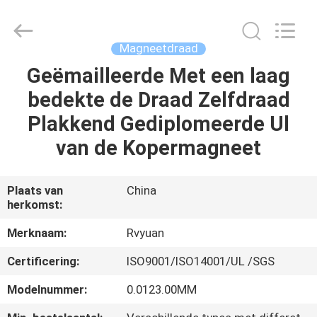
Ruiyuan
Electric
Material
Co,.Ltd.
All
Magneetdraad
Rights
Reserved.
Geëmailleerde Met een laag
HUIS
bedekte de Draad Zelfdraad
PRODUCTEN
Plakkend Gediplomeerde Ul
van de Kopermagneet
VIDEOS
Plaats van
China
herkomst:
ONGEVEER
ONS
Merknaam:
Rvyuan
Certificering:
ISO9001/ISO14001/UL /SGS
FABRIEKSREIS
Modelnummer:
0.0123.00MM