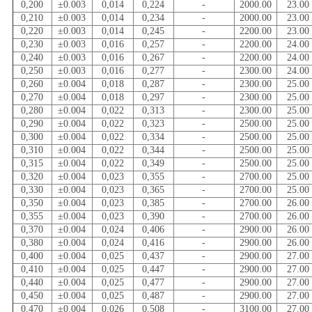
0,200
±0.003
0,014
0,224
-
2000.00
23.00
0,210
±0.003
0,014
0,234
-
2000.00
23.00
0,220
±0.003
0,014
0,245
-
2200.00
23.00
0,230
±0.003
0,016
0,257
-
2200.00
24.00
0,240
±0.003
0,016
0,267
-
2200.00
24.00
0,250
±0.003
0,016
0,277
-
2300.00
24.00
0,260
±0.004
0,018
0,287
-
2300.00
25.00
0,270
±0.004
0,018
0,297
-
2300.00
25.00
0,280
±0.004
0,022
0,313
-
2300.00
25.00
0,290
±0.004
0,022
0,323
-
2500.00
25.00
0,300
±0.004
0,022
0,334
-
2500.00
25.00
0,310
±0.004
0,022
0,344
-
2500.00
25.00
0,315
±0.004
0,022
0,349
-
2500.00
25.00
0,320
±0.004
0,023
0,355
-
2700.00
25.00
0,330
±0.004
0,023
0,365
-
2700.00
25.00
0,350
±0.004
0,023
0,385
-
2700.00
26.00
0,355
±0.004
0,023
0,390
-
2700.00
26.00
0,370
±0.004
0,024
0,406
-
2900.00
26.00
0,380
±0.004
0,024
0,416
-
2900.00
26.00
0,400
±0.004
0,025
0,437
-
2900.00
27.00
0,410
±0.004
0,025
0,447
-
2900.00
27.00
0,440
±0.004
0,025
0,477
-
2900.00
27.00
0,450
±0.004
0,025
0,487
-
2900.00
27.00
0,470
±0.004
0,026
0,508
-
3100.00
27.00