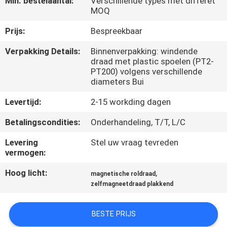
Min. bestelaantal:
Verschillende types met differet
KWALITEITSCONTROLE
MOQ
Prijs:
Bespreekbaar
CONTACTEER
Verpakking Details:
Binnenverpakking: windende
ONS
draad met plastic spoelen (PT2-
PT200) volgens verschillende
diameters Bui
NIEUWS
Levertijd:
2-15 workding dagen
VERZOEK
Betalingscondities:
Onderhandeling, T/T, L/C
OM EEN
Levering
Stel uw vraag tevreden
CITAAT
vermogen:
Hoog licht:
,
magnetische roldraad
SITEMAP
zelfmagneetdraad plakkend
BESTE PRIJS
PRIVACY