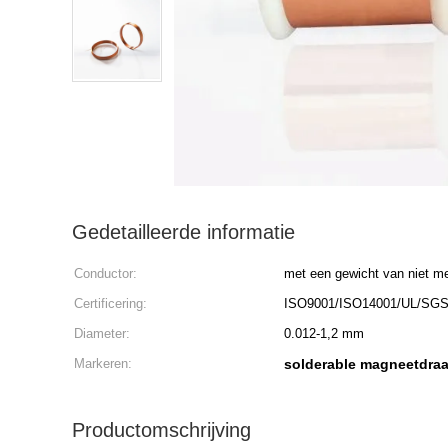
Gedetailleerde informatie
Conductor:
met een gewicht van niet m
Certificering:
ISO9001/ISO14001/UL/SG
Diameter:
0.012-1,2 mm
Markeren:
solderable magneetdra
Productomschrijving