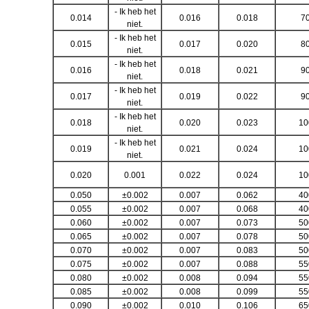
- Ik heb het
0.014
0.016
0.018
7
niet.
- Ik heb het
0.015
0.017
0.020
8
niet.
- Ik heb het
0.016
0.018
0.021
9
niet.
- Ik heb het
0.017
0.019
0.022
9
niet.
- Ik heb het
0.018
0.020
0.023
10
niet.
- Ik heb het
0.019
0.021
0.024
10
niet.
0.020
0.001
0.022
0.024
10
0.050
±0.002
0.007
0.062
40
0.055
±0.002
0.007
0.068
40
0.060
±0.002
0.007
0.073
50
0.065
±0.002
0.007
0.078
50
0.070
±0.002
0.007
0.083
50
0.075
±0.002
0.007
0.088
55
0.080
±0.002
0.008
0.094
55
0.085
±0.002
0.008
0.099
55
0.090
±0.002
0.010
0.106
65