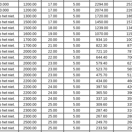
0.000
1200.00
17.00
5.00
2294.00
253
0.000
1200.00
17.00
5.00
2074.00
228
b het niet.
1300.00
17.00
5.00
1720.00
188
b het niet.
1500.00
17.00
5.00
1450.00
157
b het niet.
1500.00
18.00
5.00
1239.00
134
b het niet.
1600.00
19.00
5.00
1070.00
115
b het niet.
1700.00
20.00
5.00
934.10
100
b het niet.
1700.00
21.00
5.00
822.30
87
b het niet.
2000.00
22.00
5.00
721.10
78
b het niet.
2000.00
22.00
5.00
644.40
70
b het niet.
2000.00
23.00
5.00
579.40
62
b het niet.
2000.00
23.00
5.00
523.70
56
b het niet.
2000.00
23.00
5.00
475.70
51
b het niet.
2200.00
23.00
5.00
434.00
46
b het niet.
2200.00
24.00
5.00
397.50
42
b het niet.
2200.00
24.00
5.00
365.50
39
b het niet.
2300.00
24.00
5.00
337.10
35
b het niet.
2300.00
25.00
5.00
309.60
33
b het niet.
2300.00
25.00
5.00
287.40
31
b het niet.
2300.00
25.00
5.00
267.60
28
b het niet.
2500.00
25.00
5.00
249.70
26
b het niet.
2500.00
25.00
5.00
233.50
25