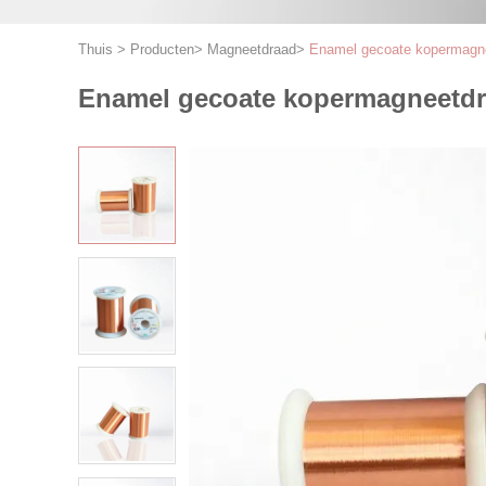
Thuis
>
Producten
>
Magneetdraad
>
Enamel gecoate kopermagnee
Enamel gecoate kopermagneetdra