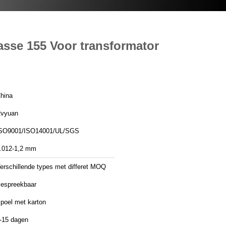
sse 155 Voor transformator
hina
vyuan
SO9001/ISO14001/UL/SGS
.012-1,2 mm
erschillende types met differet MOQ
espreekbaar
poel met karton
-15 dagen