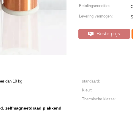
Betalingscondities:
O
Levering vermogen:
S
Beste prijs
eer dan 10 kg
standaard:
S
Kleur:
Thermische klasse:
ad
zelfmagneetdraad plakkend
,