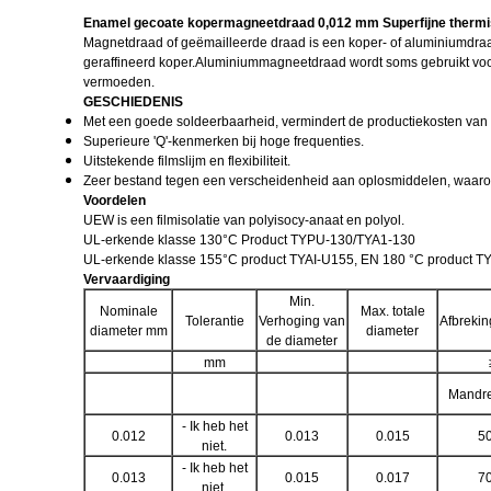
Enamel gecoate kopermagneetdraad 0,012 mm Superfijne thermis
Magnetdraad of geëmailleerde draad is een koper- of aluminiumdraad
geraffineerd koper.Aluminiummagneetdraad wordt soms gebruikt voor 
vermoeden.
GESCHIEDENIS
Met een goede soldeerbaarheid, vermindert de productiekosten van 
Superieure 'Q'-kenmerken bij hoge frequenties.
Uitstekende filmslijm en flexibiliteit.
Zeer bestand tegen een verscheidenheid aan oplosmiddelen, waaro
Voordelen
UEW is een filmisolatie van polyisocy-anaat en polyol.
UL-erkende klasse 130°C Product TYPU-130/TYA1-130
UL-erkende klasse 155°C product TYAI-U155, EN 180 °C product 
Vervaardiging
Min.
Nominale
Max. totale
Tolerantie
Verhoging van
Afbreki
diameter mm
diameter
de diameter
mm
Mandr
- Ik heb het
0.012
0.013
0.015
5
niet.
- Ik heb het
0.013
0.015
0.017
7
niet.