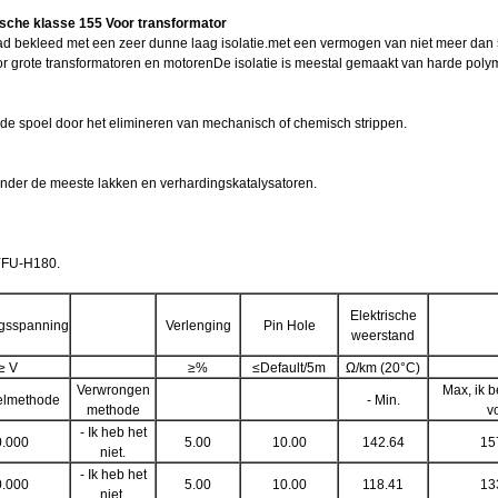
che klasse 155 Voor transformator
 bekleed met een zeer dunne laag isolatie.met een vermogen van niet meer dan 50 
grote transformatoren en motorenDe isolatie is meestal gemaakt van harde polyme
de spoel door het elimineren van mechanisch of chemisch strippen.
nder de meeste lakken en verhardingskatalysatoren.
TYFU-H180.
Elektrische
ngsspanning
Verlenging
Pin Hole
weerstand
≥ V
≥%
≤Default/5m
Ω/km (20°C)
Verwrongen
Max, ik b
elmethode
- Min.
methode
v
- Ik heb het
0.000
5.00
10.00
142.64
15
niet.
- Ik heb het
0.000
5.00
10.00
118.41
13
niet.