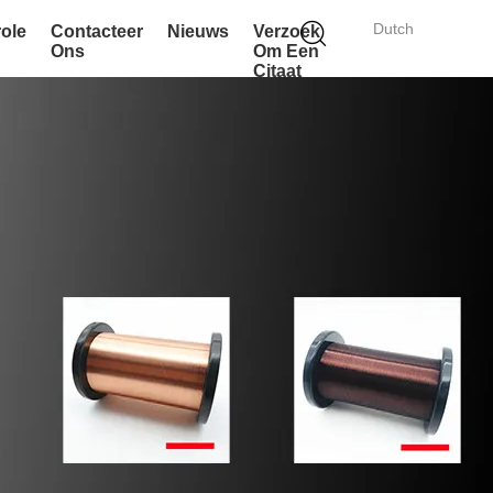
Dutch
role
Contacteer
Nieuws
Verzoek
Ons
Om Een
Citaat