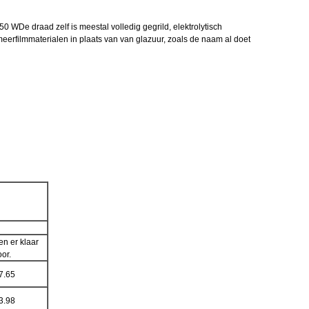
WDe draad zelf is meestal volledig gegrild, elektrolytisch
erfilmmaterialen in plaats van van glazuur, zoals de naam al doet
en er klaar
oor.
7.65
3.98