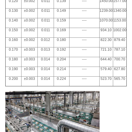
0.120
±0.002
0.011
0.139
----
1450.00
1577.00
0.130
±0.002
0.011
0.149
----
1239.00
1340.00
0.140
±0.002
0.011
0.159
----
1070.00
1153.00
0.150
±0.002
0.011
0.169
----
934.10
1002.00
0.160
±0.002
0.012
0.180
----
822.30
879.40
0.170
±0.003
0.013
0.192
----
721.10
787.10
0.180
±0.003
0.014
0.204
----
644.40
700.70
0.190
±0.003
0.014
0.214
----
579.40
627.80
0.200
±0.003
0.014
0.224
----
523.70
565.70