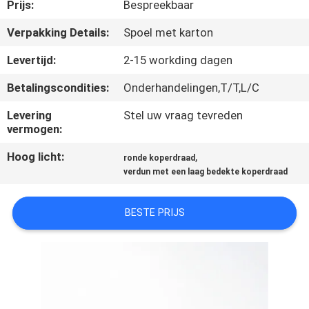
KWALITEITSCONTROLE
Prijs:
Bespreekbaar
Verpakking Details:
Spoel met karton
CONTACTEER
Levertijd:
2-15 workding dagen
ONS
Betalingscondities:
Onderhandelingen,T/T,L/C
NIEUWS
Levering
Stel uw vraag tevreden
vermogen:
Hoog licht:
,
VERZOEK
ronde koperdraad
verdun met een laag bedekte koperdraad
OM EEN
CITAAT
BESTE PRIJS
SITEMAP
PRIVACY