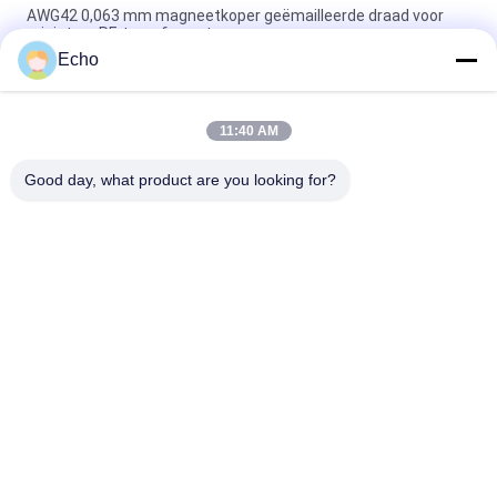
AWG42 0,063 mm magneetkoper geëmailleerde draad voor
miniatuur RF-transformatoren
Echo
Polyurethaan 0,06 mm 155°C/180°C geëmailleerde ronde
koperdraad voor zeer zuiver koper geïsoleerde vaste stof
11:40 AM
0,032 mm geëmailleerde koperen magneetdraad voor zeer
nauwkeurige stroomsensoren
Good day, what product are you looking for?
populaire categorieën
Alle
Geëmailleerde 
Rechthoekige 
Koperdraad
Koperdraad
Ultra Boete 
Magneetdraad
Geëmailleerde 
Koperdraad
De Draad Van 
FIW-Draad
Ustclitz
De Draad Van 