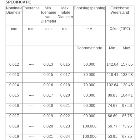
SPECIFICATIE
Nominale
Tolerantie
Min.
Max.
Doorslagspanning
Elektrische
Diameter
Toename
Totale
Weerstand
van
Diameter
Diameter
mm
mm
mm
mm
≥ V
Ω/km (20℃)
Doornmethode
Min.
Max.
0.012
----
0.013
0.015
50.000
142.64
157.65
0.013
----
0.015
0.017
70.000
118.41
133.98
0.014
----
0.016
0.018
70.000
102.64
120.45
0.015
----
0.017
0.020
80.000
89.83
104.41
0.016
----
0.018
0.021
90.000
74.67
97.56
0.017
----
0.019
0.022
90.000
66.60
85.75
0.018
----
0.020
0.023
100.000
59.77
75.95
0.019
----
0.021
0.024
100.000
53.95
67.75