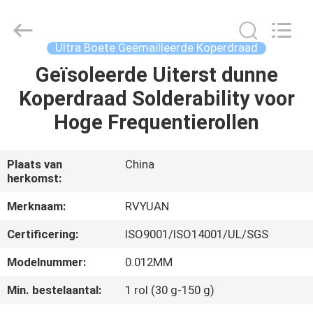
Ruiyuan
Electric
Material
Co,.Ltd.
All
Ultra Boete Geëmailleerde Koperdraad
Rights
Reserved.
Geïsoleerde Uiterst dunne
HUIS
Koperdraad Solderability voor
PRODUCTEN
Hoge Frequentierollen
VIDEOS
Plaats van
China
herkomst:
ONGEVEER
Merknaam:
RVYUAN
ONS
Certificering:
ISO9001/ISO14001/UL/SGS
Modelnummer:
0.012MM
FABRIEKSREIS
Min. bestelaantal:
1 rol (30 g-150 g)