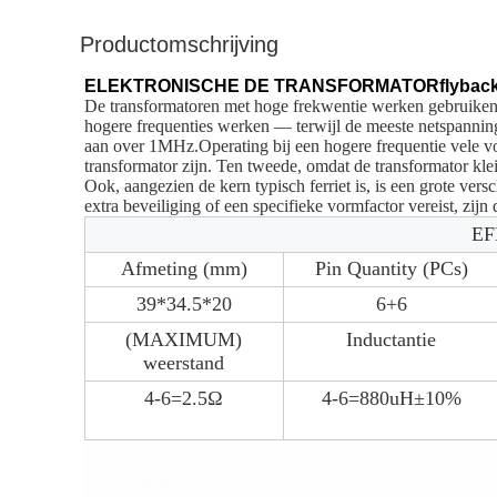
Productomschrijving
ELEKTRONISCHE DE TRANSFORMATORflyback
De transformatoren met hoge frekwentie werken gebruikend d
hogere frequenties werken — terwijl de meeste netspannin
aan over 1MHz.Operating bij een hogere frequentie vele voo
transformator zijn.
Ten tweede, omdat de transformator klei
Ook, aangezien de kern typisch ferriet is, is een grote v
extra beveiliging of een specifieke vormfactor vereist, zijn
EF
Afmeting (mm)
Pin Quantity (PCs)
39*34.5*20
6+6
(MAXIMUM)
Inductantie
weerstand
4-6=2.5Ω
4-6=880uH±10%