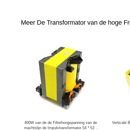
Meer De Transformator van de hoge F
eder van de
Toroidal Smd-van de het Ferrietkern van de
47uH 2 v
Kernrol
Rolinductor 200uH Wirewound de
Speldenma