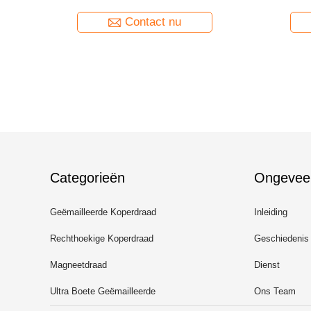
tor
Machtsinductors
Inductor v
Contact nu
Categorieën
Ongevee
Geëmailleerde Koperdraad
Inleiding
Rechthoekige Koperdraad
Geschiedenis
Magneetdraad
Dienst
Ultra Boete Geëmailleerde
Ons Team