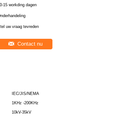
0-15 workding dagen
nderhandeling
tel uw vraag tevreden
Contact nu
IEC/JIS/NEMA
1KHz -200KHz
10kV-35kV