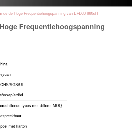
van de de Hoge Frequentiehoogspanning van EFD30 880uH
e Hoge Frequentiehoogspanning
hina
vyuan
ROHS/SGS/UL
e/ec/ep/etd/ei
erschillende types met differet MOQ
espreekbaar
poel met karton