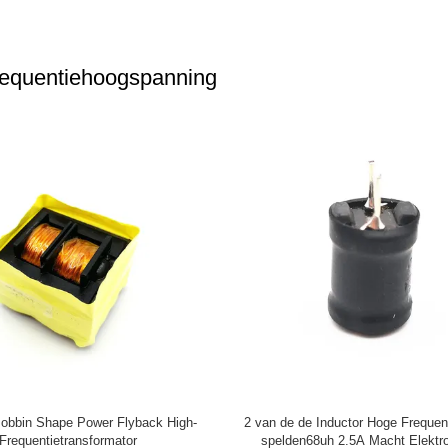
requentiehoogspanning
an de de Vernauwingsrol van de
Van de de Wijzetransformator 
cht van het de Inductorferriet de
elektrocomponentenschakelaar va