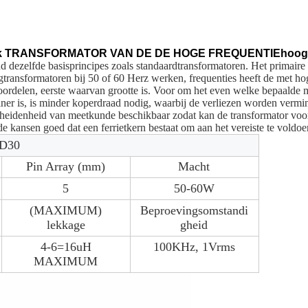
 TRANSFORMATOR VAN DE DE HOGE FREQUENTIEhoogsp
ezelfde basisprincipes zoals standaardtransformatoren. Het primaire ver
gtransformatoren bij 50 of 60 Herz werken, frequenties heeft de met h
rdelen, eerste waarvan grootte is. Voor om het even welke bepaalde mac
ner is, is minder koperdraad nodig, waarbij de verliezen worden vermi
erscheidenheid van meetkunde beschikbaar zodat kan de transformator vo
 de kansen goed dat een ferrietkern bestaat om aan het vereiste te voldoe
D30
Pin Array (mm)
Macht
5
50-60W
(MAXIMUM)
Beproevingsomstandi
lekkage
gheid
4-6=16uH
100KHz, 1Vrms
MAXIMUM