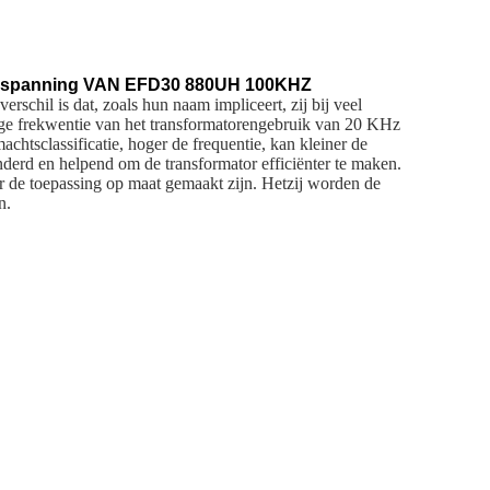
anning VAN EFD30 880UH 100KHZ
schil is dat, zoals hun naam impliceert, zij bij veel
oge frekwentie van het transformatorengebruik van 20 KHz
htsclassificatie, hoger de frequentie, kan kleiner de
nderd en helpend om de transformator efficiënter te maken.
or de toepassing op maat gemaakt zijn. Hetzij worden de
n.