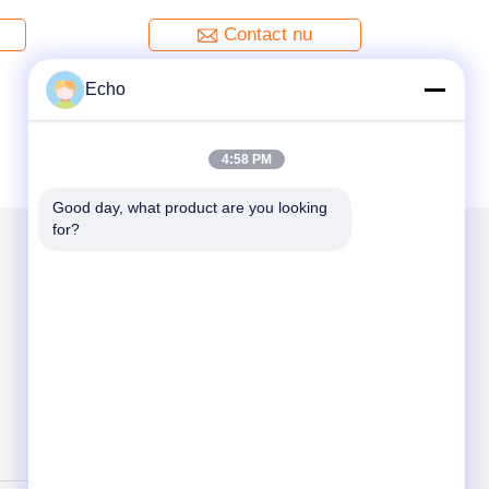
de Draad
Type Radiale Leaded
or
Contact nu
Echo
4:58 PM
Good day, what product are you looking 
for?
Mail ons
Send