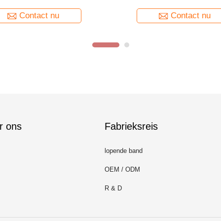
an de de Kerntrommel voor Voeding
Ferrietkern van de het Koperrol 
Bobbin Toroid Filter Induct
Contact nu
Contact nu
r ons
Fabrieksreis
lopende band
OEM / ODM
R & D