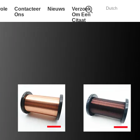
Dutch
role
Contacteer
Nieuws
Verzoek
Ons
Om Een
Citaat