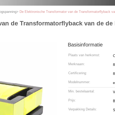
oogspanning
>
De Elektronische Transformator van de Transformatorflyback 
 van de Transformatorflyback van de d
Basisinformatie
Plaats van herkomst:
C
Merknaam:
R
Certificering:
Modelnummer:
e
Min. bestelaantal:
V
Prijs:
B
Verpakking Details:
S