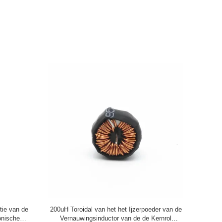
van de
Van de Kerninductor van het hoge
400W van 
n de het
Frequentieferriet Toroidal Macht Vaste het
machtslijn