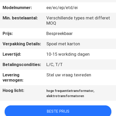
KWALITEITSCONTROLE
Modelnummer:
ee/ec/ep/etd/ei
CONTACTEER
Min. bestelaantal:
Verschillende types met differet
MOQ
ONS
Prijs:
Bespreekbaar
NIEUWS
Verpakking Details:
Spoel met karton
Levertijd:
10-15 workding dagen
VERZOEK
Betalingscondities:
L/C, T/T
OM EEN
Levering
Stel uw vraag tevreden
CITAAT
vermogen:
Hoog licht:
,
hoge frequentietransformator
SITEMAP
elektrotransformatoren
PRIVACY
BESTE PRIJS