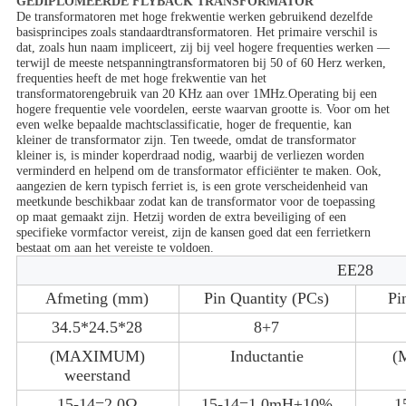
GEDIPLOMEERDE FLYBACK TRANSFORMATOR
De transformatoren met hoge frekwentie werken gebruikend dezelfde
basisprincipes zoals standaardtransformatoren. Het primaire verschil is
dat, zoals hun naam impliceert, zij bij veel hogere frequenties werken —
terwijl de meeste netspanningtransformatoren bij 50 of 60 Herz werken,
frequenties heeft de met hoge frekwentie van het
transformatorengebruik van 20 KHz aan over 1MHz.Operating bij een
hogere frequentie vele voordelen, eerste waarvan grootte is. Voor om het
even welke bepaalde machtsclassificatie, hoger de frequentie, kan
kleiner de transformator zijn.
Ten tweede, omdat de transformator
kleiner is, is minder koperdraad nodig, waarbij de verliezen worden
verminderd en helpend om de transformator efficiënter te maken. Ook,
aangezien de kern typisch ferriet is, is een grote verscheidenheid van
meetkunde beschikbaar zodat kan de transformator voor de toepassing
op maat gemaakt zijn. Hetzij worden de extra beveiliging of een
specifieke vormfactor vereist, zijn de kansen goed dat een ferrietkern
bestaat om aan het vereiste te voldoen.
EE28
Afmeting (mm)
Pin Quantity (PCs)
Pi
34.5*24.5*28
8+7
(MAXIMUM)
Inductantie
(
weerstand
15-14=2.0Ω
15-14=1.0mH±10%
1