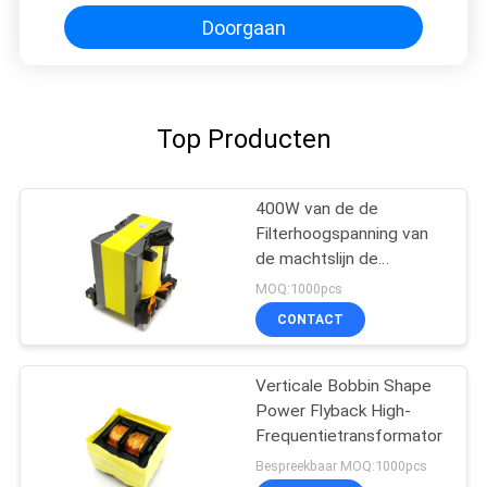
Doorgaan
Top Producten
400W van de de
Filterhoogspanning van
de machtslijn de
Impulstransformator 54 *
MOQ:1000pcs
53 * 58mm
CONTACT
Verticale Bobbin Shape
Power Flyback High-
Frequentietransformator
Bespreekbaar MOQ:1000pcs