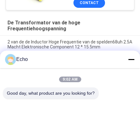
CONTACT
De Transformator van de hoge
Frequentiehoogspanning
2 van de de Inductor Hoge Frequentie van de spelden68uh 2.5A
Macht Elektronische Component 12 * 15.5mm
Echo
200uH Toroidal van het het Ijzerpoeder van de
Vernauwingsinductor van de de Kernrol Differentiële de
Wijzeinductor
9:02 AM
Toroidal Smd-van de het Ferrietkern van de Rolinductor 200uH
Wirewound de Machtsinductors
Good day, what product are you looking for?
populaire categorieën
Alle
Geëmailleerde 
Rechthoekige 
Koperdraad
Koperdraad