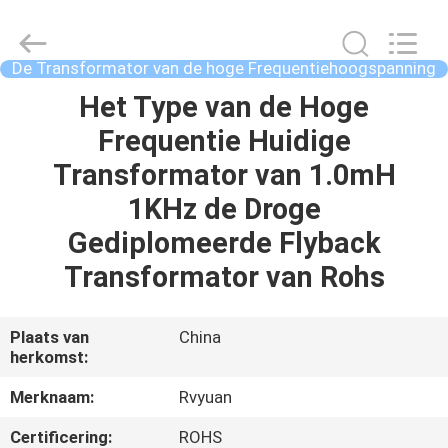
Ruiyuan
Electric
Material
Co,.Ltd.
All
De Transformator van de hoge Frequentiehoogspanning
Rights
Reserved.
Het Type van de Hoge
HUIS
Frequentie Huidige
PRODUCTEN
Transformator van 1.0mH
1KHz de Droge
VIDEOS
Gediplomeerde Flyback
Transformator van Rohs
ONGEVEER
ONS
Plaats van
China
herkomst:
FABRIEKSREIS
Merknaam:
Rvyuan
Certificering:
ROHS