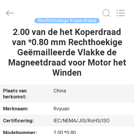
Ruiyuan
Electric
Material
Co,.Ltd.
All
Rechthoekige Koperdraad
Rights
Reserved.
2.00 van de het Koperdraad
HUIS
van *0.80 mm Rechthoekige
PRODUCTEN
Geëmailleerde Vlakke de
Magneetdraad voor Motor het
VIDEOS
Winden
ONGEVEER
Plaats van
China
herkomst:
ONS
Merknaam:
Rvyuan
FABRIEKSREIS
Certificering:
IEC/NEMA/JIS/RoHS/ISO
Modelnummer:
2.00 *0.80