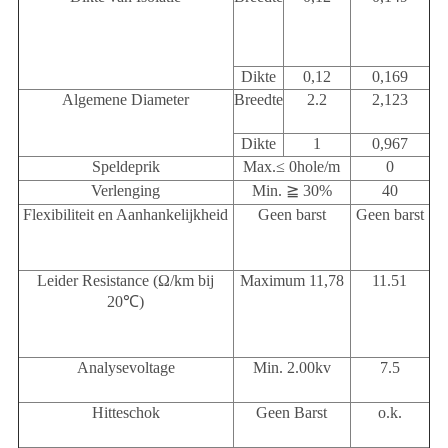
Dikte
0,12
0,169
Algemene Diameter
Breedte
2.2
2,123
Dikte
1
0,967
Speldeprik
Max.≤ 0hole/m
0
Verlenging
Min. ≧ 30%
40
Flexibiliteit en Aanhankelijkheid
Geen barst
Geen barst
Leider Resistance (Ω/km bij
Maximum 11,78
11.51
20℃)
Analysevoltage
Min. 2.00kv
7.5
Hitteschok
Geen Barst
o.k.