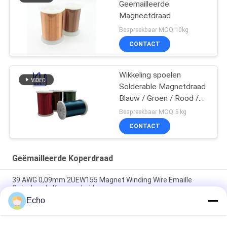
Geëmailleerde
Magneetdraad
Bespreekbaar MOQ:10kg
CONTACT
Wikkeling spoelen
Solderable Magnetdraad
Blauw / Groen / Rood /
Bruin Kleur
Bespreekbaar MOQ:5 kg
CONTACT
Geëmailleerde Koperdraad
39 AWG 0,09mm 2UEW155 Magnet Winding Wire Emaille
Geïsoleerde Koperen Leider
Echo
0.011mm 2UEW155 Email Met een laag bedekte Koperdraad
voor Motor het Winden