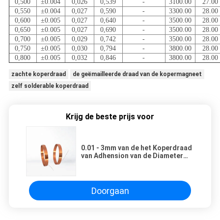
0,500
±0.004
0,026
0,539
-
3100.00
27.00
0,550
±0.004
0,027
0,590
-
3300.00
28.00
0,600
±0.005
0,027
0,640
-
3500.00
28.00
0,650
±0.005
0,027
0,690
-
3500.00
28.00
0,700
±0.005
0,029
0,742
-
3500.00
28.00
0,750
±0.005
0,030
0,794
-
3800.00
28.00
0,800
±0.005
0,032
0,846
-
3800.00
28.00
zachte koperdraad
de geëmailleerde draad van de kopermagneet
zelf solderable koperdraad
Krijg de beste prijs voor
0.01 - 3mm van de het Koperdraad
van Adhension van de Diameter
Uitstekende Film Email Met een
laag bedekte de Magneetdraad
Doorgaan