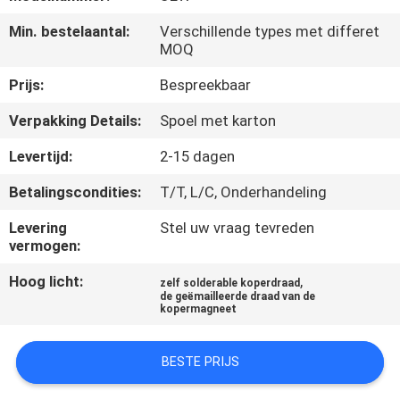
KWALITEITSCONTROLE
Min. bestelaantal:
Verschillende types met differet
MOQ
CONTACTEER
Prijs:
Bespreekbaar
ONS
Verpakking Details:
Spoel met karton
NIEUWS
Levertijd:
2-15 dagen
Betalingscondities:
T/T, L/C, Onderhandeling
VERZOEK
Levering
Stel uw vraag tevreden
OM EEN
vermogen:
CITAAT
Hoog licht:
,
zelf solderable koperdraad
de geëmailleerde draad van de
kopermagneet
SITEMAP
BESTE PRIJS
PRIVACY