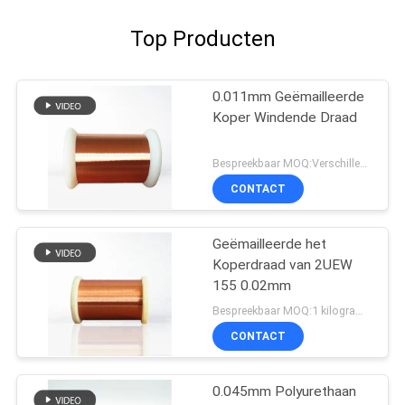
Top Producten
0.011mm Geëmailleerde
Koper Windende Draad
Bespreekbaar MOQ:Verschillende types met differet MOQ
CONTACT
Geëmailleerde het
Koperdraad van 2UEW
155 0.02mm
Bespreekbaar MOQ:1 kilogram/Kilogram
CONTACT
0.045mm Polyurethaan