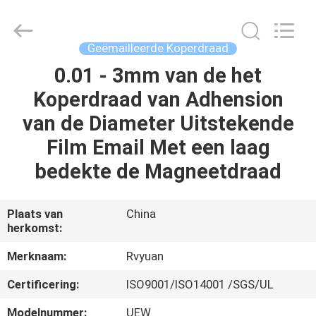
Ruiyuan
Electric
Material
Co,.Ltd.
All
Geëmailleerde Koperdraad
Rights
Reserved.
0.01 - 3mm van de het
HUIS
Koperdraad van Adhension
PRODUCTEN
van de Diameter Uitstekende
Film Email Met een laag
VIDEOS
bedekte de Magneetdraad
ONGEVEER
Plaats van
China
herkomst:
ONS
Merknaam:
Rvyuan
FABRIEKSREIS
Certificering:
ISO9001/ISO14001 /SGS/UL
Modelnummer:
UEW