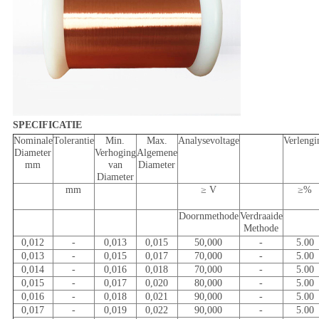
SPECIFICATIE
Nominale
Tolerantie
Min.
Max.
Analysevoltage
Verlengi
Diameter
Verhoging
Algemene
mm
van
Diameter
Diameter
mm
≥ V
≥%
Doornmethode
Verdraaide
Methode
0,012
-
0,013
0,015
50,000
-
5.00
0,013
-
0,015
0,017
70,000
-
5.00
0,014
-
0,016
0,018
70,000
-
5.00
0,015
-
0,017
0,020
80,000
-
5.00
0,016
-
0,018
0,021
90,000
-
5.00
0,017
-
0,019
0,022
90,000
-
5.00