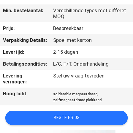
KWALITEITSCONTROLE
Min. bestelaantal:
Verschillende types met differet
MOQ
CONTACTEER
Prijs:
Bespreekbaar
ONS
Verpakking Details:
Spoel met karton
NIEUWS
Levertijd:
2-15 dagen
Betalingscondities:
L/C, T/T, Onderhandeling
VERZOEK
Levering
Stel uw vraag tevreden
OM EEN
vermogen:
CITAAT
Hoog licht:
,
solderable magneetdraad
zelfmagneetdraad plakkend
SITEMAP
BESTE PRIJS
PRIVACY