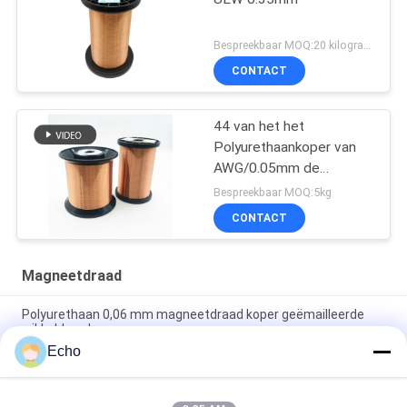
Bespreekbaar MOQ:20 kilogram/Kilogram
CONTACT
44 van het het
Polyurethaankoper van
AWG/0.05mm de
Magneetdraad
Bespreekbaar MOQ:5kg
CONTACT
Magneetdraad
Polyurethaan 0,06 mm magneetdraad koper geëmailleerde
wikkeldraad
Echo
0.15mm gelaagd koperen wikkeldraad gelaagd draad
meetgrafiek