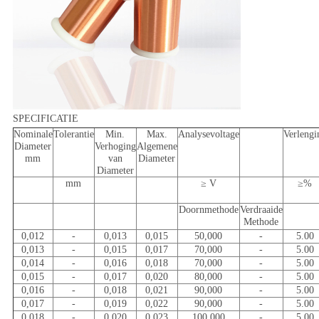
SPECIFICATIE
Nominale
Tolerantie
Min.
Max.
Analysevoltage
Verlengi
Diameter
Verhoging
Algemene
mm
van
Diameter
Diameter
mm
≥ V
≥%
Doornmethode
Verdraaide
Methode
0,012
-
0,013
0,015
50,000
-
5.00
0,013
-
0,015
0,017
70,000
-
5.00
0,014
-
0,016
0,018
70,000
-
5.00
0,015
-
0,017
0,020
80,000
-
5.00
0,016
-
0,018
0,021
90,000
-
5.00
0,017
-
0,019
0,022
90,000
-
5.00
0,018
-
0,020
0,023
100,000
-
5.00