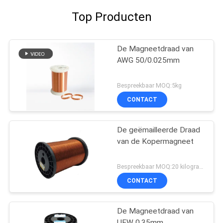
Top Producten
De Magneetdraad van
AWG 50/0.025mm
Bespreekbaar MOQ:5kg
CONTACT
De geëmailleerde Draad
van de Kopermagneet
Bespreekbaar MOQ:20 kilogram/Kilogram
CONTACT
De Magneetdraad van
UEW 0.35mm