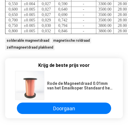
0,550
±0.004
0,027
0,590
-
3300.00
28.00
0,600
±0.005
0,027
0,640
-
3500.00
28.00
0,650
±0.005
0,027
0,690
-
3500.00
28.00
0,700
±0.005
0,029
0,742
-
3500.00
28.00
0,750
±0.005
0,030
0,794
-
3800.00
28.00
0,800
±0.005
0,032
0,846
-
3800.00
28.00
solderable magneetdraad
magnetische roldraad
zelfmagneetdraad plakkend
Krijg de beste prijs voor
Rode de Magneetdraad 0.01mm
van het Emailkoper Standaard het
Koper Windende Draad van CEI
Nema
Doorgaan