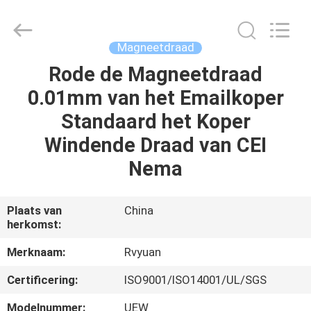
Ruiyuan
Electric
Material
Co,.Ltd.
All
Magneetdraad
Rights
Reserved.
Rode de Magneetdraad
HUIS
0.01mm van het Emailkoper
PRODUCTEN
Standaard het Koper
Windende Draad van CEI
VIDEOS
Nema
ONGEVEER
Plaats van
China
herkomst:
ONS
Merknaam:
Rvyuan
FABRIEKSREIS
Certificering:
ISO9001/ISO14001/UL/SGS
Modelnummer:
UEW