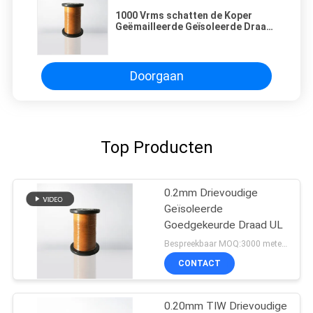
1000 Vrms schatten de Koper
Geëmailleerde Geïsoleerde Draad
van het Draadvoltage Drievoud
voor Hoge
Frequentietransformator
Doorgaan
Top Producten
0.2mm Drievoudige
Geïsoleerde
Goedgekeurde Draad UL
Bespreekbaar MOQ:3000 meters
CONTACT
0.20mm TIW Drievoudige