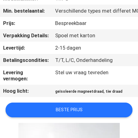
KWALITEITSCONTROLE
Min. bestelaantal:
Verschillende types met differet 
CONTACTEER
Prijs:
Bespreekbaar
ONS
Verpakking Details:
Spoel met karton
Levertijd:
2-15 dagen
NIEUWS
Betalingscondities:
T/T, L/C, Onderhandeling
VERZOEK
Levering
Stel uw vraag tevreden
vermogen:
OM EEN
Hoog licht:
,
CITAAT
geïsoleerde magneetdraad
tiw draad
BESTE PRIJS
SITEMAP
PRIVACY