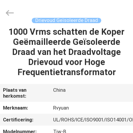
Ruiyuan
Electric
Material
Co,.Ltd.
All
Drievoud Geïsoleerde Draad
Rights
Reserved.
1000 Vrms schatten de Koper
HUIS
Geëmailleerde Geïsoleerde
PRODUCTEN
Draad van het Draadvoltage
Drievoud voor Hoge
VIDEOS
Frequentietransformator
ONGEVEER
Plaats van
China
herkomst:
ONS
Merknaam:
Rvyuan
FABRIEKSREIS
Certificering:
UL/ROHS/ICE/ISO9001/ISO14001
Modelnummer:
Tiw-B