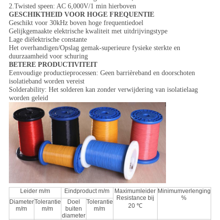
2.Twisted speen: AC 6,000V/1 min hierboven
GESCHIKTHEID VOOR HOGE FREQUENTIE
Geschikt voor 30kHz boven hoge frequentiedoel
Gelijkgemaakte elektrische kwaliteit met uitdrijvingstype
Lage diëlektrische constante
Het overhandigen/Opslag gemak-superieure fysieke sterkte en
duurzaamheid voor schuring
BETERE PRODUCTIVITEIT
Eenvoudige productieprocessen: Geen barrièreband en doorschoten
isolatieband worden vereist
Solderability: Het solderen kan zonder verwijdering van isolatielaag
worden geleid
Leider m/m
Eindproduct m/m
Maximumleider
Minimumverlenging
Resistance bij
%
Diameter
Tolerantie
Doel
Tolerantie
20 ℃
m/m
m/m
buiten
m/m
diameter