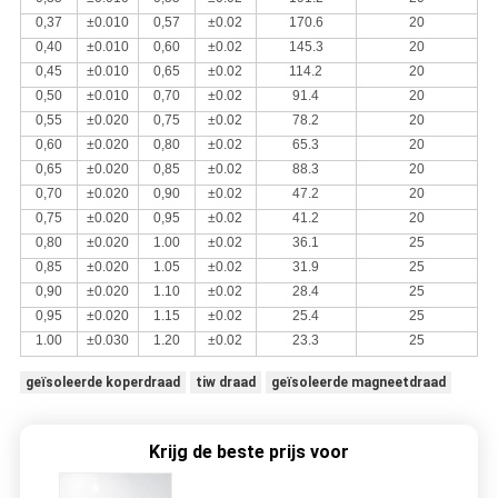
0,37
±0.010
0,57
±0.02
170.6
20
0,40
±0.010
0,60
±0.02
145.3
20
0,45
±0.010
0,65
±0.02
114.2
20
0,50
±0.010
0,70
±0.02
91.4
20
0,55
±0.020
0,75
±0.02
78.2
20
0,60
±0.020
0,80
±0.02
65.3
20
0,65
±0.020
0,85
±0.02
88.3
20
0,70
±0.020
0,90
±0.02
47.2
20
0,75
±0.020
0,95
±0.02
41.2
20
0,80
±0.020
1.00
±0.02
36.1
25
0,85
±0.020
1.05
±0.02
31.9
25
0,90
±0.020
1.10
±0.02
28.4
25
0,95
±0.020
1.15
±0.02
25.4
25
1.00
±0.030
1.20
±0.02
23.3
25
geïsoleerde koperdraad
tiw draad
geïsoleerde magneetdraad
Krijg de beste prijs voor