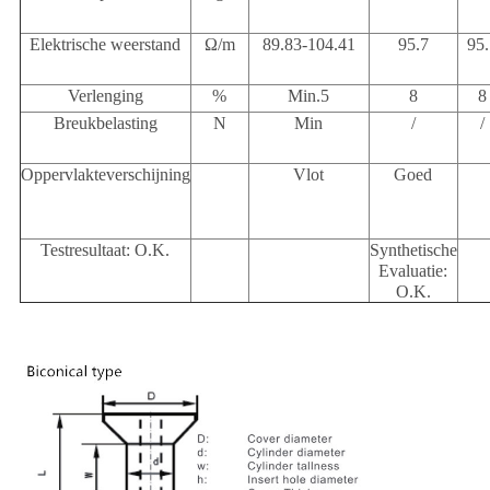
Elektrische weerstand
Ω/m
89.83-104.41
95.7
95.
Verlenging
%
Min.5
8
8
Breukbelasting
N
Min
/
/
Oppervlakteverschijning
Vlot
Goed
Testresultaat: O.K.
Synthetische
Evaluatie:
O.K.