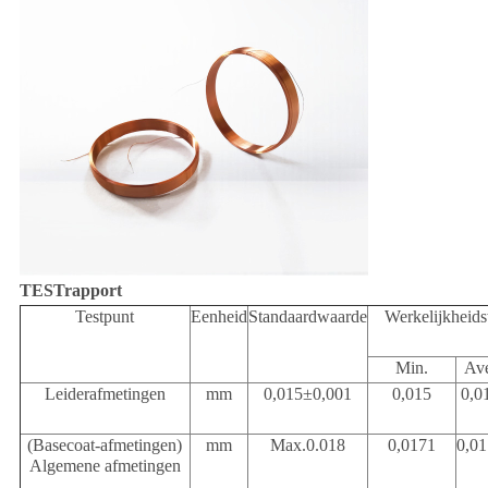
TESTrapport
Testpunt
Eenheid
Standaardwaarde
Werkelijkheid
Min.
Av
Leiderafmetingen
mm
0,015
±0,001
0,015
0,0
(Basecoat-afmetingen)
mm
Max.0.018
0,0171
0,0
Algemene afmetingen