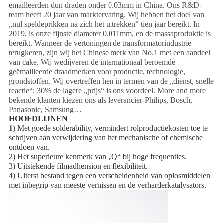
emailleerden dun draden onder 0.03mm in China. Ons R&D-
team heeft 20 jaar van marktervaring. Wij hebben het doel van
„nul speldeprikken na zich het uitrekken“ tien jaar bereikt. In
2019, is onze fijnste diameter 0.011mm, en de massaproduktie is
bereikt. Wanneer de vertoningen de transformatorindustrie
terugkeren, zijn wij het Chinese merk van No.1 met een aandeel
van cake. Wij wedijveren de internationaal beroemde
geëmailleerde draadmerken voor productie, technologie,
grondstoffen. Wij overtreffen hen in termen van de „dienst, snelle
reactie“; 30% de lagere „prijs“ is ons voordeel. More and more
bekende klanten kiezen ons als leverancier-Philips, Bosch,
Panasonic, Samsung…
HOOFDLIJNEN
1)
Met goede solderability, vermindert rolproductiekosten toe te 
schrijven aan verwijdering van het mechanische of chemische 
ontdoen van.
2) Het superieure kenmerk van „Q“ bij hoge frequenties.
3) Uitstekende filmadhension en flexibiliteit.
4) Uiterst bestand tegen een verscheidenheid van oplosmiddelen 
met inbegrip van meeste vernissen en de verharderkatalysators.