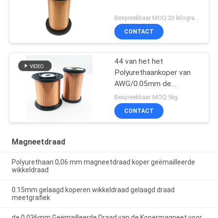
Bespreekbaar MOQ:20 kilogram/Kilogram
CONTACT
44 van het het
Polyurethaankoper van
AWG/0.05mm de
Magneetdraad
Bespreekbaar MOQ:5kg
CONTACT
Magneetdraad
Polyurethaan 0,06 mm magneetdraad koper geëmailleerde
wikkeldraad
0.15mm gelaagd koperen wikkeldraad gelaagd draad
meetgrafiek
de 0.036mm Geëmailleerde Draad van de Kopermagneet voor