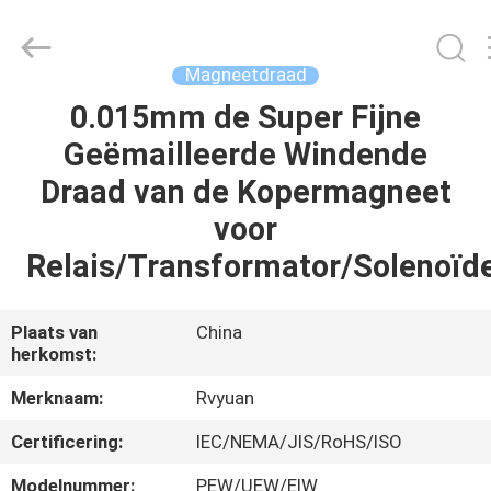
Ruiyuan
Electric
Material
Co,.Ltd.
All
Magneetdraad
Rights
Reserved.
0.015mm de Super Fijne
HUIS
Geëmailleerde Windende
PRODUCTEN
Draad van de Kopermagneet
voor
VIDEOS
Relais/Transformator/Solenoïde
ONGEVEER
Plaats van
China
herkomst:
ONS
Merknaam:
Rvyuan
FABRIEKSREIS
Certificering:
IEC/NEMA/JIS/RoHS/ISO
Modelnummer:
PEW/UEW/EIW