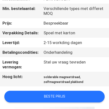
KWALITEITSCONTROLE
Min. bestelaantal:
Verschillende types met differet
MOQ
CONTACTEER
Prijs:
Bespreekbaar
ONS
Verpakking Details:
Spoel met karton
NIEUWS
Levertijd:
2-15 workding dagen
Betalingscondities:
Onderhandeling
VERZOEK
Levering
Stel uw vraag tevreden
OM EEN
vermogen:
CITAAT
Hoog licht:
,
solderable magneetdraad
zelfmagneetdraad plakkend
SITEMAP
BESTE PRIJS
PRIVACY