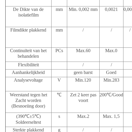
De Dikte van de
mm
Min. 0,002 mm
0,0021
0,0
isolatiefilm
Filmdikte plakkend
mm
/
/
/
Continuïteit van het
PCs
Max.60
Max.0
behandelen
Flexibiliteit
/
/
Aanhankelijkheid
geen barst
Goed
Analysevoltage
V
Min.120
Min.283
Weerstand tegen het
℃
Zet 2 keer pas
200
℃/Good
Zacht worden
voort
(Besnoeiing door)
(390℃±5℃
)
s
Max.2
Max. 1,5
Soldeerseltest
Sterkte plakkend
g
/
/