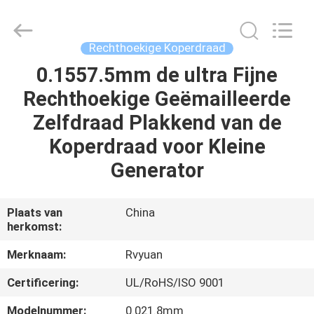
Ruiyuan
Electric
Material
Co,.Ltd.
All
Rechthoekige Koperdraad
Rights
Reserved.
0.1557.5mm de ultra Fijne
HUIS
Rechthoekige Geëmailleerde
PRODUCTEN
Zelfdraad Plakkend van de
Koperdraad voor Kleine
VIDEOS
Generator
ONGEVEER
Plaats van
China
herkomst:
ONS
Merknaam:
Rvyuan
FABRIEKSREIS
Certificering:
UL/RoHS/ISO 9001
Modelnummer:
0.021.8mm