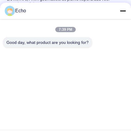
energievoertuigen
Echo
Super 1,8 mmx0,2 mm UL AIW Emaillebedekte koperen platte
draad voor motor
7:39 PM
UEWH Superdunne 1,5 mmx0,1 mm rechthoekige
geëmailleerde koperdraad voor het wikkelen
Good day, what product are you looking for?
populaire categorieën
Alle
Geëmailleerde 
Rechthoekige 
Koperdraad
Koperdraad
Ultra Boete 
Magneetdraad
Geëmailleerde 
Koperdraad
De Draad Van 
FIW-Draad
Ustclitz
De Draad Van 
Zelfdraad Plakkend
Koperlitz