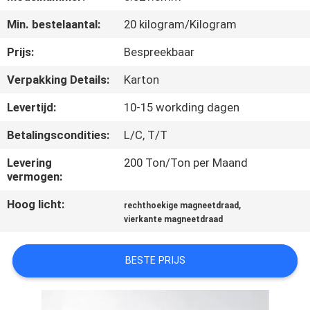
KWALITEITSCONTROLE
Min. bestelaantal:
20 kilogram/Kilogram
CONTACTEER
Prijs:
Bespreekbaar
ONS
Verpakking Details:
Karton
Levertijd:
10-15 workding dagen
NIEUWS
Betalingscondities:
L/C, T/T
VERZOEK
Levering
200 Ton/Ton per Maand
vermogen:
OM EEN
Hoog licht:
,
CITAAT
rechthoekige magneetdraad
vierkante magneetdraad
SITEMAP
BESTE PRIJS
PRIVACY