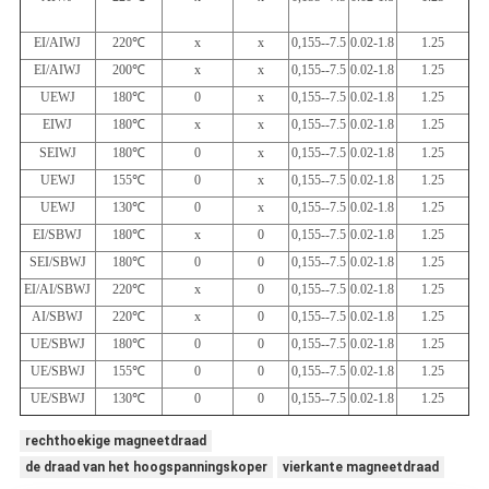
EI/AIWJ
220
℃
x
x
0,155--7.5
0.02-1.8
1.25
EI/AIWJ
200
℃
x
x
0,155--7.5
0.02-1.8
1.25
UEWJ
180
℃
0
x
0,155--7.5
0.02-1.8
1.25
EIWJ
180
℃
x
x
0,155--7.5
0.02-1.8
1.25
SEIWJ
180
℃
0
x
0,155--7.5
0.02-1.8
1.25
UEWJ
155
℃
0
x
0,155--7.5
0.02-1.8
1.25
UEWJ
130
℃
0
x
0,155--7.5
0.02-1.8
1.25
EI/SBWJ
180
℃
x
0
0,155--7.5
0.02-1.8
1.25
SEI/SBWJ
180
℃
0
0
0,155--7.5
0.02-1.8
1.25
EI/AI/SBWJ
220
℃
x
0
0,155--7.5
0.02-1.8
1.25
AI/SBWJ
220
℃
x
0
0,155--7.5
0.02-1.8
1.25
UE/SBWJ
180
℃
0
0
0,155--7.5
0.02-1.8
1.25
UE/SBWJ
155
℃
0
0
0,155--7.5
0.02-1.8
1.25
UE/SBWJ
130
℃
0
0
0,155--7.5
0.02-1.8
1.25
rechthoekige magneetdraad
de draad van het hoogspanningskoper
vierkante magneetdraad