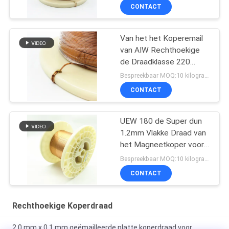
CONTACT
Van het het Koperemail
van AIW Rechthoekige
de Draadklasse 220
2.0*1.0mm
Bespreekbaar MOQ:10 kilogram/Kilogram
CONTACT
UEW 180 de Super dun
1.2mm Vlakke Draad van
het Magneetkoper voor
het Winden
Bespreekbaar MOQ:10 kilogram/Kilogram
CONTACT
Rechthoekige Koperdraad
2.0 mm x 0,1 mm geëmailleerde platte koperdraad voor