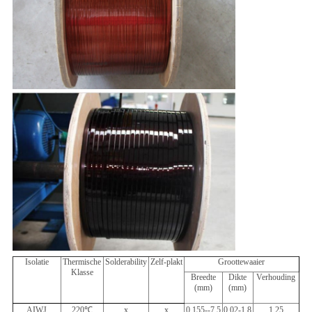
Isolatie
Thermische
Solderability
Zelf-plakt
Groottewaaier
Klasse
Breedte
Dikte
Verhouding
(mm)
(mm)
AIWJ
220
℃
x
x
0,155--7.5
0.02-1.8
1.25