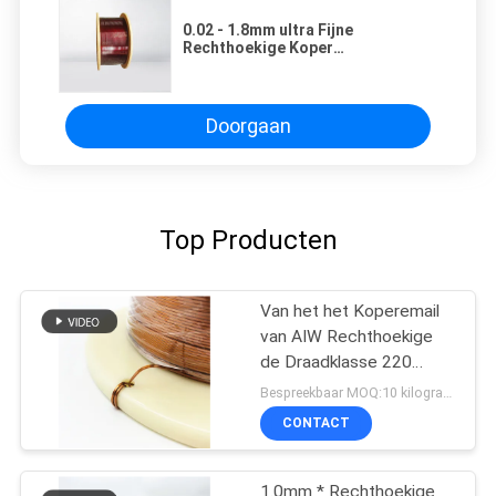
0.02 - 1.8mm ultra Fijne
Rechthoekige Koper
Geëmailleerde Windende Draad
vlak Zelfdraad Plakkend voor het
Winden
Doorgaan
Top Producten
Van het het Koperemail
van AIW Rechthoekige
de Draadklasse 220
2.0*1.0mm
Bespreekbaar MOQ:10 kilogram/Kilogram
CONTACT
1.0mm * Rechthoekige