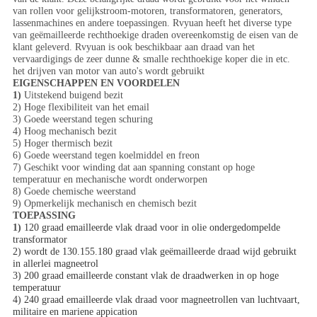
van rollen voor gelijkstroom-motoren, transformatoren, generators,
lassenmachines en andere toepassingen.
Rvyuan heeft het diverse type
van geëmailleerde rechthoekige draden overeenkomstig de eisen van de
klant geleverd. Rvyuan is ook beschikbaar aan draad van het
vervaardigings de zeer dunne & smalle rechthoekige koper die in etc.
het drijven van motor van auto's wordt gebruikt
EIGENSCHAPPEN EN VOORDELEN
1)
Uitstekend buigend bezit
2) Hoge flexibiliteit van het email
3) Goede weerstand tegen schuring
4) Hoog mechanisch bezit
5) Hoger thermisch bezit
6) Goede weerstand tegen koelmiddel en freon
7) Geschikt voor winding dat aan spanning constant op hoge
temperatuur en mechanische wordt onderworpen
8) Goede chemische weerstand
9) Opmerkelijk mechanisch en chemisch bezit
TOEPASSING
1)
120 graad emailleerde vlak draad voor in olie ondergedompelde
transformator
2) wordt de 130.155.180 graad vlak geëmailleerde draad wijd gebruikt
in allerlei magneetrol
3) 200 graad emailleerde constant vlak de draadwerken in op hoge
temperatuur
4) 240 graad emailleerde vlak draad voor magneetrollen van luchtvaart,
militaire en mariene appication