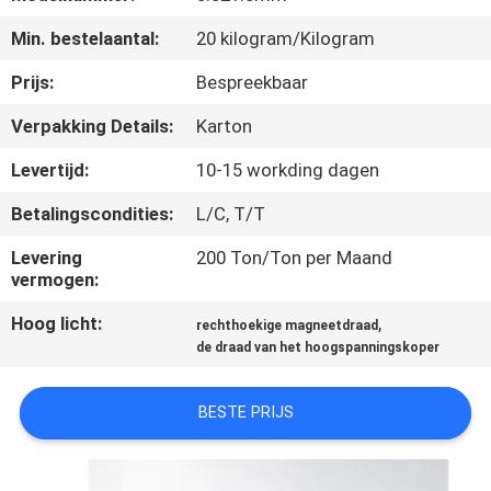
KWALITEITSCONTROLE
Min. bestelaantal:
20 kilogram/Kilogram
CONTACTEER
Prijs:
Bespreekbaar
ONS
Verpakking Details:
Karton
Levertijd:
10-15 workding dagen
NIEUWS
Betalingscondities:
L/C, T/T
VERZOEK
Levering
200 Ton/Ton per Maand
vermogen:
OM EEN
Hoog licht:
,
CITAAT
rechthoekige magneetdraad
de draad van het hoogspanningskoper
SITEMAP
BESTE PRIJS
PRIVACY