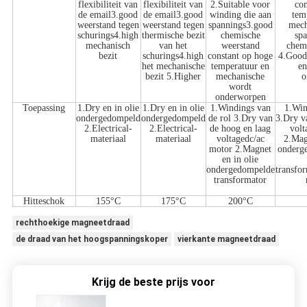
flexibiliteit van
flexibiliteit van
2.Suitable voor
con
de email3.good
de email3.good
winding die aan
tem
weerstand tegen
weerstand tegen
spannings3.good
mech
schurings4.high
thermische bezit
chemische
sp
mechanisch
van het
weerstand
chem
bezit
schurings4.high
constant op hoge
4.Good
het mechanische
temperatuur en
en
bezit 5.Higher
mechanische
o
wordt
onderworpen
Toepassing
1.Dry en in olie
1.Dry en in olie
1.Windings van
1.Win
ondergedompeld
ondergedompeld
de rol 3.Dry van
3.Dry v
2.Electrical-
2.Electrical-
de hoog en laag
volt
materiaal
materiaal
voltagedc/ac
2.Mag
motor 2.Magnet
onderg
en in olie
ondergedompelde
transfo
transformator
Hitteschok
155°C
175°C
200°C
rechthoekige magneetdraad
de draad van het hoogspanningskoper
vierkante magneetdraad
Krijg de beste prijs voor