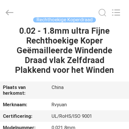
Ruiyuan
Electric
Material
Co,.Ltd.
All
Rechthoekige Koperdraad
Rights
Reserved.
0.02 - 1.8mm ultra Fijne
HUIS
Rechthoekige Koper
PRODUCTEN
Geëmailleerde Windende
Draad vlak Zelfdraad
VIDEOS
Plakkend voor het Winden
ONGEVEER
Plaats van
China
herkomst:
ONS
Merknaam:
Rvyuan
FABRIEKSREIS
Certificering:
UL/RoHS/ISO 9001
Modelnummer:
0.021.8mm