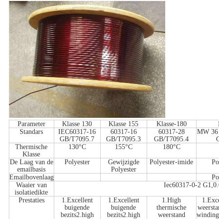
Parameter
Klasse 130
Klasse 155
Klasse-180
Standars
IEC60317-16
60317-16
60317-28
MW 36 
GB/T7095.7
GB/T7095.3
GB/T7095.4
Thermische
130°C
155°C
180°C
Klasse
De Laag van de
Polyester
Gewijzigde
Polyester-imide
Po
emailbasis
Polyester
Emailbovenlaag
Po
Waaier van
Iec60317-0-2 G1,0
isolatiedikte
Prestaties
1.Excellent
1.Excellent
1.High
1.Exc
buigende
buigende
thermische
weersta
bezits2.high
bezits2.high
weerstand
winding