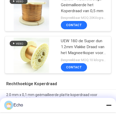
Geëmailleerde het
Koperdraad van 0,5 mm
Bespreekbaar MOQ:20Kilogram/Kilograms
CONTACT
UEW 180 de Super dun
1.2mm Vlakke Draad van
het Magneetkoper voor
het Winden
Bespreekbaar MOQ:10 kilogram/Kilogram
CONTACT
Rechthoekige Koperdraad
2.0 mm x 0,1 mm geëmailleerde platte koperdraad voor
energievoertuigen
Echo
Super 1,8 mmx0,2 mm UL AIW Emaillebedekte koperen platte
draad voor motor