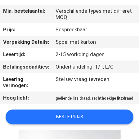
KWALITEITSCONTROLE
Min. bestelaantal:
Verschillende types met differet
MOQ
CONTACTEER
Prijs:
Bespreekbaar
ONS
Verpakking Details:
Spoel met karton
NIEUWS
Levertijd:
2-15 workding dagen
Betalingscondities:
Onderhandeling, T/T, L/C
VERZOEK
Levering
Stel uw vraag tevreden
OM EEN
vermogen:
CITAAT
Hoog licht:
,
gediende litz draad
rechthoekige litzdraad
SITEMAP
BESTE PRIJS
PRIVACY