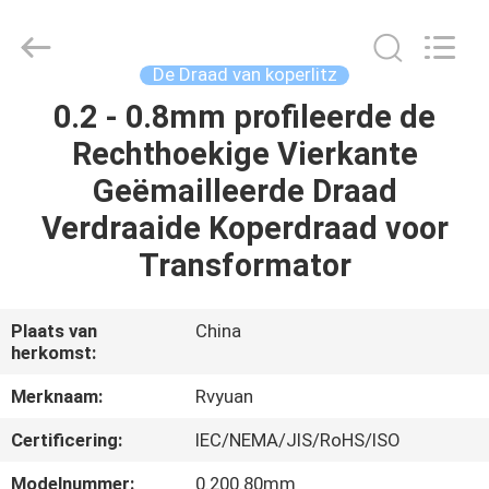
Ruiyuan
Electric
Material
Co,.Ltd.
All
De Draad van koperlitz
Rights
Reserved.
0.2 - 0.8mm profileerde de
HUIS
Rechthoekige Vierkante
PRODUCTEN
Geëmailleerde Draad
Verdraaide Koperdraad voor
VIDEOS
Transformator
ONGEVEER
Plaats van
China
herkomst:
ONS
Merknaam:
Rvyuan
FABRIEKSREIS
Certificering:
IEC/NEMA/JIS/RoHS/ISO
Modelnummer:
0.200.80mm