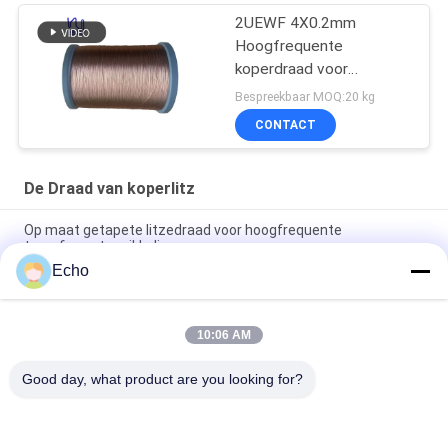
2UEWF 4X0.2mm
Hoogfrequente
koperdraad voor
transformatoren
Bespreekbaar MOQ:20 kg
CONTACT
De Draad van koperlitz
Op maat getapete litzedraad voor hoogfrequente
transformatorwikkelingen
Echo
6000V vastgebonden litzedraad 3UEW-F 0,07X800 enkele
portie litzedraad voor voertuig
10:06 AM
3500V 2UEW-F-PET ((N) 12,1mm*3,4mm rechthoekige Mylar
Litz draad voor transformator
Good day, what product are you looking for?
populaire categorieën
Alle