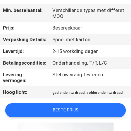
KWALITEITSCONTROLE
Min. bestelaantal:
Verschillende types met differet
MOQ
CONTACTEER
Prijs:
Bespreekbaar
ONS
Verpakking Details:
Spoel met karton
NIEUWS
Levertijd:
2-15 workding dagen
Betalingscondities:
Onderhandeling, T/T, L/C
VERZOEK
Levering
Stel uw vraag tevreden
OM EEN
vermogen:
CITAAT
Hoog licht:
,
gediende litz draad
solderende litz draad
SITEMAP
BESTE PRIJS
PRIVACY