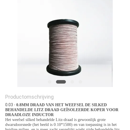
POLICY
Productomschrijving
0.03 -
0.8MM DRAAD VAN HET WEEFSEL DE SILKED
BEHANDELDE LITZ DRAAD GEÏSOLEERDE KOPER VOOR
DRAADLOZE INDUCTOR
Het weefsel silked behandelde Litz-draad is gewoonlijk grote
dwarsdoorsnede (het beeld is 0.10*1500) en van toepassing is in het
huidige milieu, en is meer zacht vergelijkt wieht zijde behandelde litz