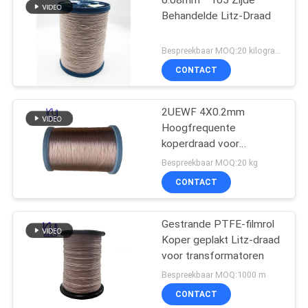
0.08mm * 105 Zijde
Behandelde Litz-Draad
Bespreekbaar MOQ:20 kilogram/Kilogram
CONTACT
2UEWF 4X0.2mm
Hoogfrequente
koperdraad voor
transformatoren
Bespreekbaar MOQ:20 kg
CONTACT
Gestrande PTFE-filmrol
Koper geplakt Litz-draad
voor transformatoren
Bespreekbaar MOQ:1000 m
CONTACT