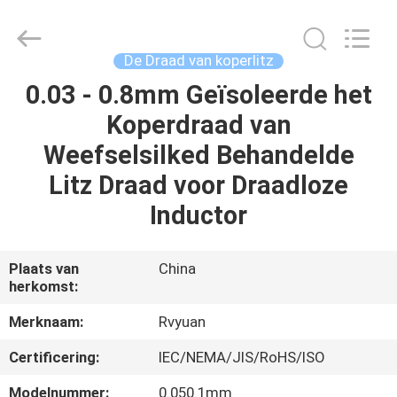
Ruiyuan
Electric
Material
Co,.Ltd.
All
De Draad van koperlitz
Rights
Reserved.
0.03 - 0.8mm Geïsoleerde het
HUIS
Koperdraad van
PRODUCTEN
Weefselsilked Behandelde
Litz Draad voor Draadloze
VIDEOS
Inductor
ONGEVEER
Plaats van
China
herkomst:
ONS
Merknaam:
Rvyuan
FABRIEKSREIS
Certificering:
IEC/NEMA/JIS/RoHS/ISO
Modelnummer:
0.050.1mm