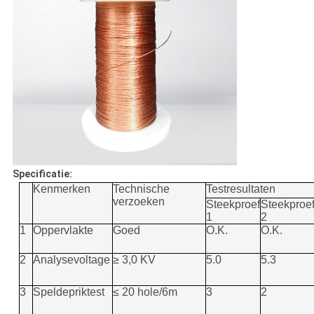
Specificatie:
Kenmerken
Technische
Testresultaten
verzoeken
Steekproef
Steekproe
1
2
1
Oppervlakte
Goed
O.K.
O.K.
2
Analysevoltage
≥ 3,0 KV
5.0
5.3
3
Speldepriktest
≤ 20 hole/6m
3
2