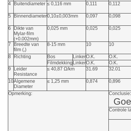
4
Buitendiameter
≤ 0,116 mm
0,111
0,112
5
Binnendiameter
0,10±0,003mm
0,097
0,098
6
Dikte van
0,025 mm
0,025
0,025
Mylar-film
(+0.002mm)
7
Breedte van
8-15 mm
10
10
film (,)
8
Richting
Bos
Linker
O.K.
O.K.
Filmdekking
Linker
O.K.
O.K.
9
Leider
≤ 40,87 Ω/km
31.69
32.01
Resistance
10
Algemene
≤ 1,25 mm
0,874
0,896
Diameter
Opmerking:
Conclusie:
Goe
Controle l