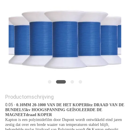
POLICY
Productomschrijving
0.05 -
0.10MM 20-1000 VAN DE HET KOPERlitz DRAAD VAN DE
BUNDELS5kv HOOGSPANNING GEÏSOLEERDE DE
MAGNEETdraad KOPER
Kapton is een polyimidefilm door Dupont wordt ontwikkeld eind jaren
zestig dat over een brede waaier van temperaturen stabiel blijft,
de
behandelde mylar litzdraad van Polyimide wordt
Kapton gebruikt