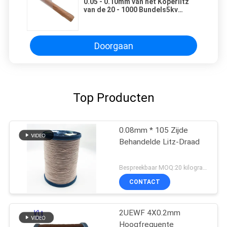
0.05 - 0.10mm van het Koperlitz
van de 20 - 1000 Bundels5kv
Hoogspanning Draad van de de
Draad de Koper Geïsoleerde
Magneet
Doorgaan
Top Producten
0.08mm * 105 Zijde
Behandelde Litz-Draad
Bespreekbaar MOQ:20 kilogram/Kilogram
CONTACT
2UEWF 4X0.2mm
Hoogfrequente