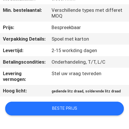
KWALITEITSCONTROLE
Min. bestelaantal:
Verschillende types met differet
MOQ
CONTACTEER
Prijs:
Bespreekbaar
ONS
Verpakking Details:
Spoel met karton
NIEUWS
Levertijd:
2-15 workding dagen
Betalingscondities:
Onderhandeling, T/T, L/C
VERZOEK
Levering
Stel uw vraag tevreden
OM EEN
vermogen:
CITAAT
Hoog licht:
,
gediende litz draad
solderende litz draad
SITEMAP
BESTE PRIJS
PRIVACY