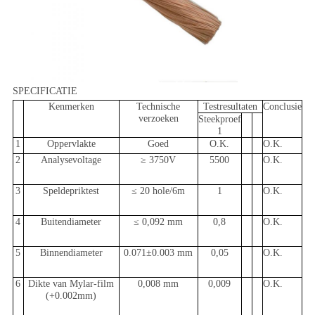
SPECIFICATIE
Kenmerken
Technische
Testresultaten
Conclusie
verzoeken
Steekproef
1
1
Oppervlakte
Goed
O.K.
O.K.
2
Analysevoltage
≥ 3750V
5500
O.K.
3
Speldepriktest
≤ 20 hole/6m
1
O.K.
4
Buitendiameter
≤ 0,092 mm
0,8
O.K.
5
Binnendiameter
0.071±0.003 mm
0,05
O.K.
6
Dikte van Mylar-film
0,008 mm
0,009
O.K.
(+0.002mm)