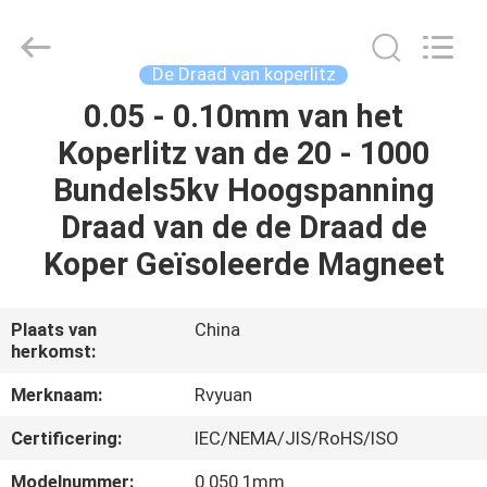
Ruiyuan
Electric
Material
Co,.Ltd.
All
De Draad van koperlitz
Rights
Reserved.
0.05 - 0.10mm van het
HUIS
Koperlitz van de 20 - 1000
PRODUCTEN
Bundels5kv Hoogspanning
Draad van de de Draad de
VIDEOS
Koper Geïsoleerde Magneet
ONGEVEER
Plaats van
China
herkomst:
ONS
Merknaam:
Rvyuan
FABRIEKSREIS
Certificering:
IEC/NEMA/JIS/RoHS/ISO
Modelnummer:
0.050.1mm