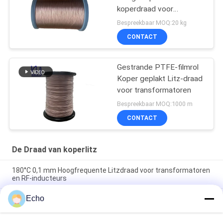
koperdraad voor
transformatoren
Bespreekbaar MOQ:20 kg
CONTACT
Gestrande PTFE-filmrol
Koper geplakt Litz-draad
voor transformatoren
Bespreekbaar MOQ:1000 m
CONTACT
De Draad van koperlitz
180°C 0,1 mm Hoogfrequente Litzdraad voor transformatoren
en RF-inducteurs
Echo
180°C Maximale temperatuur 0.1mm Draaddiameter 60
strengen Koper Litz draad voor hoogfrequente toepassingen