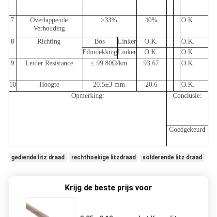
7
Overlappende
>33%
40%
O.K.
Verhouding
8
Richting
Bos
Linker
O.K.
O.K.
Filmdekking
Linker
O.K.
O.K.
9
Leider Resistance
≤ 99.80Ω/km
93.67
O.K.
10
Hoogte
20.5±3 mm
20.6
O.K.
Opmerking:
Conclusie:
Goedgekeurd
gediende litz draad
rechthoekige litzdraad
solderende litz draad
Krijg de beste prijs voor