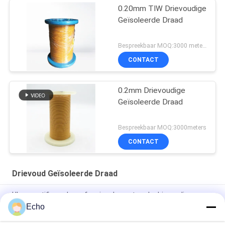
0.20mm TIW Drievoudige
Geïsoleerde Draad
Bespreekbaar MOQ:3000 meters
CONTACT
0.2mm Drievoudige
Geïsoleerde Draad
Bespreekbaar MOQ:3000meters
CONTACT
Drievoud Geïsoleerde Draad
UL-gecertificeerde professionele gestrande drievoudig
geïsoleerde draadkoperwikkeldraad TIW voor transformatoren
Echo
Drievoudig geïsoleerde draad 0,15 mm geïsoleerde TIW-draad