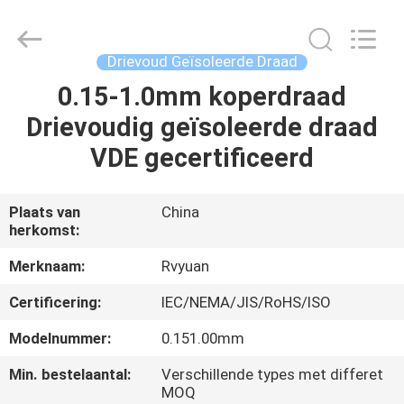
Ruiyuan
Electric
Material
Co,.Ltd.
All
Drievoud Geïsoleerde Draad
Rights
Reserved.
0.15-1.0mm koperdraad
HUIS
Drievoudig geïsoleerde draad
PRODUCTEN
VDE gecertificeerd
VIDEOS
Plaats van
China
herkomst:
ONGEVEER
Merknaam:
Rvyuan
ONS
Certificering:
IEC/NEMA/JIS/RoHS/ISO
Modelnummer:
0.151.00mm
FABRIEKSREIS
Min. bestelaantal:
Verschillende types met differet
MOQ