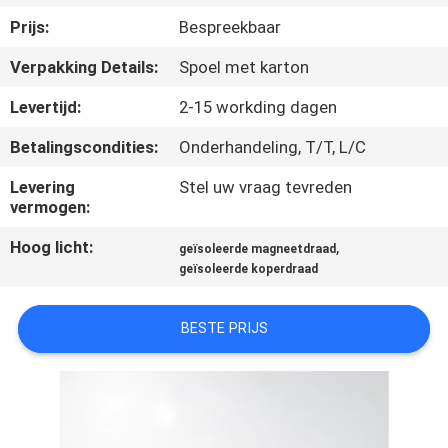
KWALITEITSCONTROLE
Prijs:
Bespreekbaar
Verpakking Details:
Spoel met karton
CONTACTEER
ONS
Levertijd:
2-15 workding dagen
Betalingscondities:
Onderhandeling, T/T, L/C
NIEUWS
Levering
Stel uw vraag tevreden
vermogen:
VERZOEK
Hoog licht:
,
geïsoleerde magneetdraad
OM EEN
geïsoleerde koperdraad
CITAAT
BESTE PRIJS
SITEMAP
PRIVACY