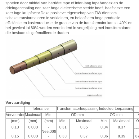
spoelen door middel van barrière tape of inter-laag tapeAangezien de
drielagencoating een zeer hoge dielectrische sterkte heeft, heeft deze een
zeer lage kruipfactor.Deze positieve eigenschap van TIW dient om
schakeltransformatoren te verkleinen, en belooft een hoge productie-
efficiëntie en kostenreductie.de grootte van de transformator kan tot 40% en
het gewicht tot 60% worden verminderd in vergelijking met transformatoren
die bestaan uit geëmailleerde draden.
Vervaardiging
Tolerantie
Transformatortoepassing
Inducteurtoepassing
Vervoerder
Maximaal
Min.
OD mm
OD mm
(mm)
(mm)
(mm)
Min.
Maximaal
Min.
Maximaal
Ω
0.13
0.008
-
0.31
0.35
0.34
0.37
1,
Nee.008
0.15
0.008
-
0.33
0.37
0.36
0.39
8