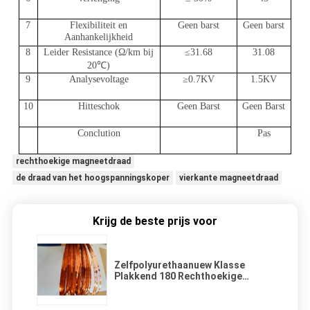
7
Flexibiliteit en
Geen barst
Geen barst
Aanhankelijkheid
8
Leider Resistance (Ω/km bij
≤31.68
31.08
20℃)
9
Analysevoltage
≥0.7KV
1.5KV
10
Hitteschok
Geen Barst
Geen Barst
Conclution
Pas
rechthoekige magneetdraad
de draad van het hoogspanningskoper
vierkante magneetdraad
Krijg de beste prijs voor
Zelfpolyurethaanuew Klasse
Plakkend 180 Rechthoekige
Geëmailleerde Fijne het
Koperdraad van de Koperdraad
vlak ultra