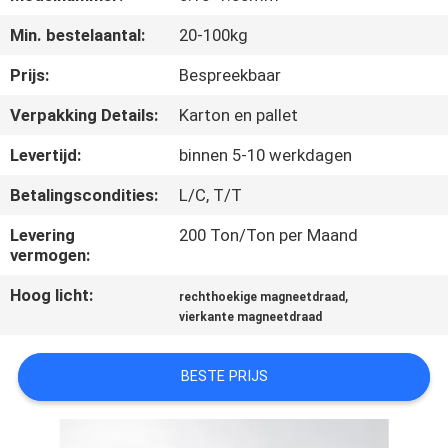
KWALITEITSCONTROLE
Min. bestelaantal:
20-100kg
CONTACTEER
Prijs:
Bespreekbaar
ONS
Verpakking Details:
Karton en pallet
Levertijd:
binnen 5-10 werkdagen
NIEUWS
Betalingscondities:
L/C, T/T
VERZOEK
Levering
200 Ton/Ton per Maand
vermogen:
OM EEN
Hoog licht:
,
CITAAT
rechthoekige magneetdraad
vierkante magneetdraad
SITEMAP
BESTE PRIJS
PRIVACY