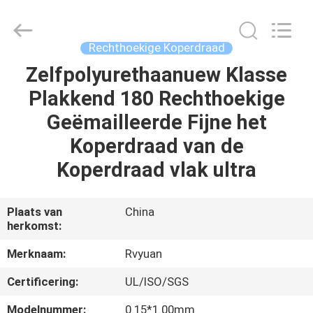
Ruiyuan
Electric
Material
Co,.Ltd.
All
Rechthoekige Koperdraad
Rights
Reserved.
Zelfpolyurethaanuew Klasse
HUIS
Plakkend 180 Rechthoekige
PRODUCTEN
Geëmailleerde Fijne het
Koperdraad van de
VIDEOS
Koperdraad vlak ultra
ONGEVEER
Plaats van
China
herkomst:
ONS
Merknaam:
Rvyuan
FABRIEKSREIS
Certificering:
UL/ISO/SGS
Modelnummer:
0.15*1.00mm