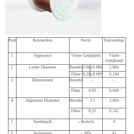
Punt
Kenmerken
Norm
Testresultaat
1
Apperance
Vlotte Gelijkheid
Vlotte
Gelijkheid
2
Leider Diameter
Breedte
3.00
±0.006
2,984
Dikte
0,20
±0.009
0,194
3
Dikteisolatie
Breedte
-
-
Dikte
0,02
0,048
4
Algemene Diameter
Breedte
3.1
3,064
Dikte
0,25
0,242
5
Speldeprik
≤3hole/m
0
6
Verlenging
≥ 30%
45