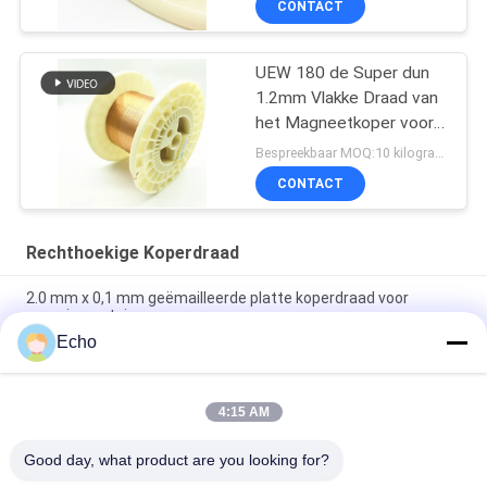
CONTACT
UEW 180 de Super dun
1.2mm Vlakke Draad van
het Magneetkoper voor
het Winden
Bespreekbaar MOQ:10 kilogram/Kilogram
CONTACT
Rechthoekige Koperdraad
2.0 mm x 0,1 mm geëmailleerde platte koperdraad voor
energievoertuigen
Echo
Super 1,8 mmx0,2 mm UL AIW Emaillebedekte koperen platte
draad voor motor
4:15 AM
UEWH Superdunne 1,5 mmx0,1 mm rechthoekige
geëmailleerde koperdraad voor het wikkelen
Good day, what product are you looking for?