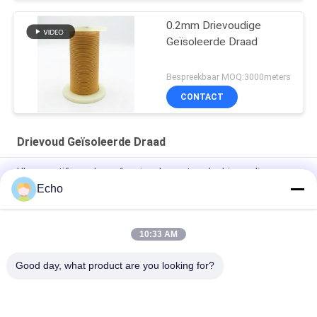
0.2mm Drievoudige
Geïsoleerde Draad
Bespreekbaar MOQ:3000meters
CONTACT
Drievoud Geïsoleerde Draad
UL-gecertificeerde professionele gestrande drievoudig
geïsoleerde draadkoperwikkeldraad TIW voor transformatoren
Echo
Drievoudig geïsoleerde draad 0,15 mm geïsoleerde TIW-draad
10:33 AM
TIW-B/F drievoudige geïsoleerde draad 0,15 mm geïsoleerde
TIW-draad voor transformator
Good day, what product are you looking for?
populaire categorieën
Alle