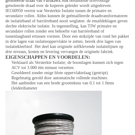
geïsoleerde draad van Furukawa.Silk
behandelde drievoudige
geïsoleerde draad over de koperen geleider wordt uitgedreven.
IEC60950 vereist wat Versterkte Isolatie tussen de primaire en
secundaire rollen. Aldus kunnen de geëmailleerde draadtransformatoren
de isolatieband of barrièreband nooit weglaten: de emaildeklagen geven
slechte elektrische isolatie. In tegenstelling, kan TIW primaire en
secundaire rollen zonder een behoefte van barrièreband of
tussenlaagband ertussen vormen. Door een stokzijde van rond het pakket
in drie lagen van isolatieoppervlakte te zetten, bereik drie lagen van
isolatiekleefstof. Het deel kan originele zelfklevende isolatielijnen op
drie niveaus, kosten en levering vervangen de originele fabriek.
EIGENSCHAPPEN EN VOORDELEN:
Verklaard als Versterkte Isolatie; de boomlagen kunnen zich tegen
ACV tot 3.000 één minuut verzetten.
Gesoldeerd zonder enige blote oppervlaktelaag (gestript).
Regelmatig gerold door automatische rollende machines.
Het aanbieden van een brede groottekeus van 0,1 tot 1.0mm
(leiderdiameter