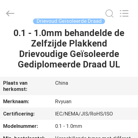
Ruiyuan
Electric
Material
Co,.Ltd.
All
Drievoud Geïsoleerde Draad
Rights
Reserved.
0.1 - 1.0mm behandelde de
HUIS
Zelfzijde Plakkend
PRODUCTEN
Drievoudige Geïsoleerde
Gediplomeerde Draad UL
VIDEOS
Plaats van
China
herkomst:
ONGEVEER
ONS
Merknaam:
Rvyuan
Certificering:
IEC/NEMA/JIS/RoHS/ISO
FABRIEKSREIS
Modelnummer:
0.1 - 1.0mm