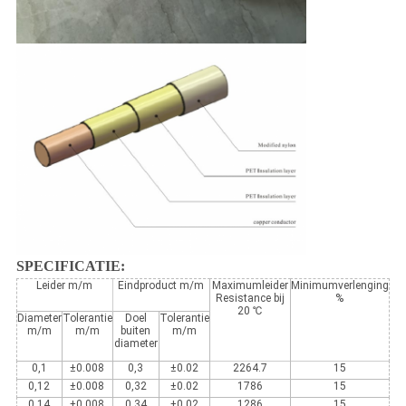
SPECIFICATIE:
Leider m/m
Eindproduct m/m
Maximumleider
Minimumverlenging
Resistance bij
%
20 ℃
Diameter
Tolerantie
Doel
Tolerantie
m/m
m/m
buiten
m/m
diameter
0,1
±0.008
0,3
±0.02
2264.7
15
0,12
±0.008
0,32
±0.02
1786
15
0,14
±0.008
0,34
±0.02
1286
15