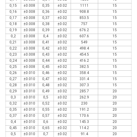
0,15
±0.008
0,35
±0.02
1111
15
0,16
±0.008
0,36
±0.02
908.8
15
0,17
±0.008
0,37
±0.02
853.5
15
0,18
±0.008
0,38
±0.02
757
15
0,19
±0.008
0,39
±0.02
676.2
15
0,2
±0.008
0,4
±0.02
607.6
15
0,21
±0.008
0,41
±0.02
549
15
0,22
±0.008
0,42
±0.02
498.4
15
0,23
±0.008
0,43
±0.02
454.5
15
0,24
±0.008
0,44
±0.02
416.2
15
0,25
±0.008
0,45
±0.02
382.5
15
0,26
±0.010
0,46
±0.02
358.4
15
0,27
±0.010
0,47
±0.02
331.4
15
0,28
±0.010
0,48
±0.02
307.3
15
0,29
±0.010
0,49
±0.02
285.7
20
0,3
±0.010
0,5
±0.02
262.9
20
0,32
±0.010
0,52
±0.02
230
20
0,35
±0.010
0,55
±0.02
191.2
20
0,37
±0.010
0,57
±0.02
170.6
20
0,4
±0.010
0,6
±0.02
145.3
20
0,45
±0.010
0,65
±0.02
114.2
20
0,5
±0.010
0,7
±0.02
91.4
20