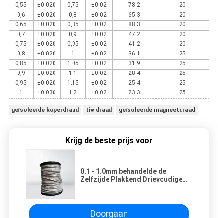
0,55
±0.020
0,75
±0.02
78.2
20
0,6
±0.020
0,8
±0.02
65.3
20
0,65
±0.020
0,85
±0.02
88.3
20
0,7
±0.020
0,9
±0.02
47.2
20
0,75
±0.020
0,95
±0.02
41.2
20
0,8
±0.020
1
±0.02
36.1
25
0,85
±0.020
1.05
±0.02
31.9
25
0,9
±0.020
1.1
±0.02
28.4
25
0,95
±0.020
1.15
±0.02
25.4
25
1
±0.030
1.2
±0.02
23.3
25
geïsoleerde koperdraad
tiw draad
geïsoleerde magneetdraad
Krijg de beste prijs voor
0.1 - 1.0mm behandelde de
Zelfzijde Plakkend Drievoudige
Geïsoleerde Gediplomeerde
Draad UL
Doorgaan