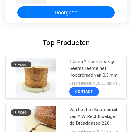
Koperdraad
Doorgaan
Top Producten
1.0mm * Rechthoekige
Geëmailleerde het
Koperdraad van 0,5 mm
Bespreekbaar MOQ:20Kilogram/Kilograms
CONTACT
Van het het Koperemail
van AIW Rechthoekige
de Draadklasse 220
2.0*1.0mm
Bespreekbaar MOQ:10 kilogram/Kilogram