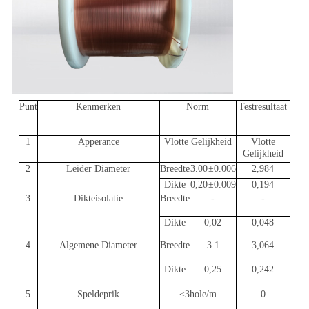
Punt
Kenmerken
Norm
Testresultaat
1
Apperance
Vlotte Gelijkheid
Vlotte
Gelijkheid
2
Leider Diameter
Breedte
3.00
±0.006
2,984
Dikte
0,20
±0.009
0,194
3
Dikteisolatie
Breedte
-
-
Dikte
0,02
0,048
4
Algemene Diameter
Breedte
3.1
3,064
Dikte
0,25
0,242
5
Speldeprik
≤3hole/m
0