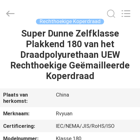
Ruiyuan
Electric
Material
Co,.Ltd.
All
Rechthoekige Koperdraad
Rights
Reserved.
Super Dunne Zelfklasse
HUIS
Plakkend 180 van het
PRODUCTEN
Draadpolyurethaan UEW
Rechthoekige Geëmailleerde
VIDEOS
Koperdraad
ONGEVEER
Plaats van
China
herkomst:
ONS
Merknaam:
Rvyuan
FABRIEKSREIS
Certificering:
IEC/NEMA/JIS/RoHS/ISO
Modelnummer:
Klasse 180