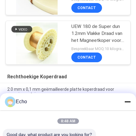
CONTACT
UEW 180 de Super dun
1.2mm Vlakke Draad van
het Magneetkoper voor
het Winden
Bespreekbaar MOQ:10 kilogram/Kilogram
CONTACT
Rechthoekige Koperdraad
2.0 mm x 0,1 mm geëmailleerde platte koperdraad voor
energievoertuigen
Echo
Super 1,8 mmx0,2 mm UL AIW Emaillebedekte koperen platte
draad voor motor
8:48 AM
UEWH Superdunne 1,5 mmx0,1 mm rechthoekige
geëmailleerde koperdraad voor het wikkelen
Good day, what product are you looking for?