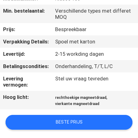
KWALITEITSCONTROLE
Min. bestelaantal:
Verschillende types met differet
MOQ
CONTACTEER
Prijs:
Bespreekbaar
ONS
Verpakking Details:
Spoel met karton
NIEUWS
Levertijd:
2-15 workding dagen
Betalingscondities:
Onderhandeling, T/T, L/C
VERZOEK
Levering
Stel uw vraag tevreden
OM EEN
vermogen:
CITAAT
Hoog licht:
,
rechthoekige magneetdraad
vierkante magneetdraad
SITEMAP
BESTE PRIJS
PRIVACY