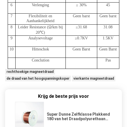
6
Verlenging
≥ 30%
45
7
Flexibiliteit en
Geen barst
Geen barst
Aanhankelijkheid
8
Leider Resistance (Ω/km bij
≤31.68
31.08
20℃)
9
Analysevoltage
≥0.7KV
1.5KV
10
Hitteschok
Geen Barst
Geen Barst
Conclution
Pas
rechthoekige magneetdraad
de draad van het hoogspanningskoper
vierkante magneetdraad
Krijg de beste prijs voor
Super Dunne Zelfklasse Plakkend
180 van het Draadpolyurethaan
UEW Rechthoekige Geëmailleerde