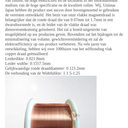
van ruimte, de hoge elektriciteit en de dichtheid in het ontwikkelende
stadium van de hoge specificatie en de kwaliteit rollen. Wij, Unimac
Japan hebben dit product met succes door bovengenoemd te gebruiken
de vereisten ontwikkeld. Het bezit van onze vlakke magneetdraad is
belangrijker dan de ronde draad die van 0.07mm tot 1.7mm in een
dwarsdoorsnede is, en de leider van de vlakke draad was
dienovereenkomstig geïsoleerd. Het zal u breed-uitgestrekt van
mogelijkheid op uw producten geven. Bovendien zal het bijdragen tot de
minimalisering van volume, gewichtsvermindering en zal de
elektroefficiency op ons product verbeteren. Na vele jaren van
ontwikkeling, hebben wij over 1000sizes van het selfbonding vlak
coppre draad geëmailleerd
Leiderdikte: 0.021.8mm
Leider widthe: 0.1557.5mm
Gelijkwaardige ronde draaddiameter: 0.123.2mm
De verhouding van de Widtthdikte: 1:1.5-1:25