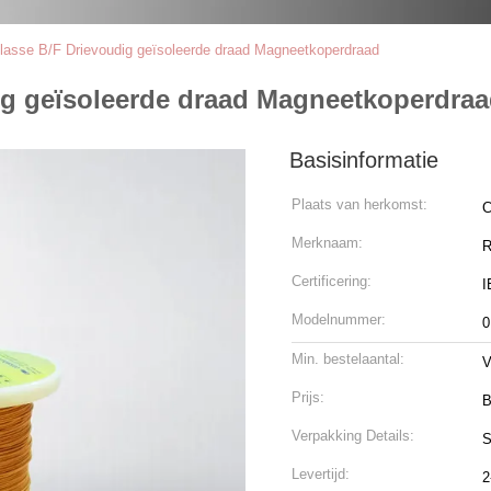
asse B/F Drievoudig geïsoleerde draad Magneetkoperdraad
ig geïsoleerde draad Magneetkoperdra
Basisinformatie
Plaats van herkomst:
C
Merknaam:
R
Certificering:
I
Modelnummer:
0
Min. bestelaantal:
V
Prijs:
B
Verpakking Details:
S
Levertijd:
2