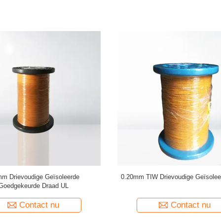
rievoudige geïsoleerde draad 0,15
Transformator met TIW-B drie
erde TIW-draad voor transformator
geïsoleerde koperen wikkeld
Contact nu
Contact nu