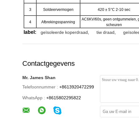
3
Soldeervermogen
420 ± 5°C 2-10 sec
AC6KV/60s, geen ontgummelen, 
4
Afbrekingsspanning
scheuren
label:
geïsoleerde koperdraad
,
tiw draad
,
geïsole
Contactgegevens
Mr. James Shan
Telefoonnummer :
+8613920472299
WhatsApp :
+8615802295822