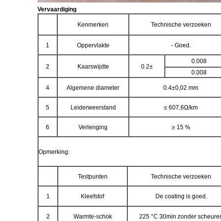
Vervaardiging
Kenmerken
Technische verzoeken
1
Oppervlakte
- Goed.
0.008
2
Kaarswijdte
0.2±
0.008
4
Algemene diameter
0.4±0,02 mm
5
Leiderweerstand
≤ 607,6Ω/km
6
Verlenging
≥ 15 %
Opmerking:
Testpunten
Technische verzoeken
1
Kleefstof
De coating is goed.
2
Warmte-schok
225 °C 30min zonder scheure