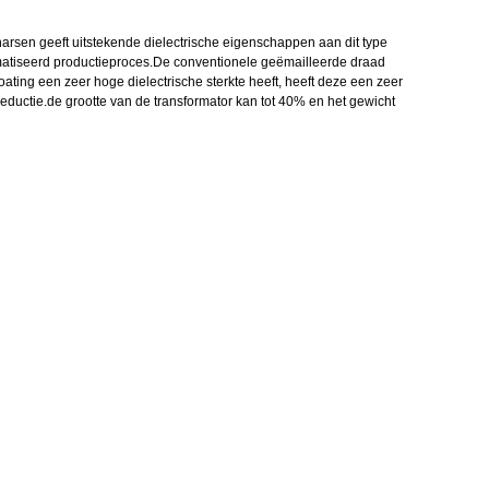
rsen geeft uitstekende dielectrische eigenschappen aan dit type
omatiseerd productieproces.De conventionele geëmailleerde draad
ating een zeer hoge dielectrische sterkte heeft, heeft deze een zeer
reductie.de grootte van de transformator kan tot 40% en het gewicht