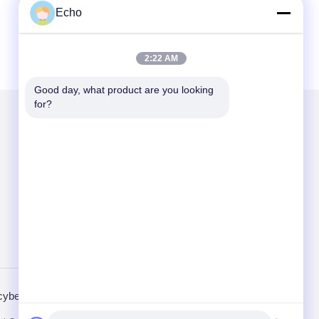
Echo
2:22 AM
Good day, what product are you looking 
for?
Mail ons
Send
cybeleid
Mobiele site