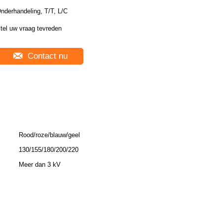
nderhandeling, T/T, L/C
tel uw vraag tevreden
Contact nu
Rood/roze/blauw/geel
130/155/180/200/220
Meer dan 3 kV