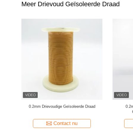
Meer Drievoud Geïsoleerde Draad
0,15 mm
UL-gecertificeerde professionele gestrande
TIW-B/F d
drievoudig geïsoleerde draadkoperwikkeldraad
mm geïsole
TIW voor transformatoren
Contact nu