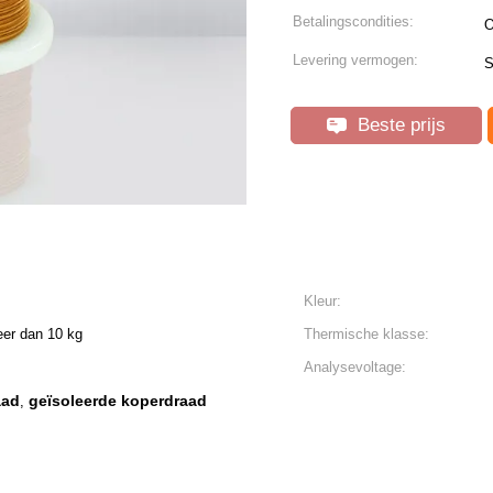
Betalingscondities:
O
Levering vermogen:
S
Beste prijs
Kleur:
eer dan 10 kg
Thermische klasse:
Analysevoltage:
aad
geïsoleerde koperdraad
,