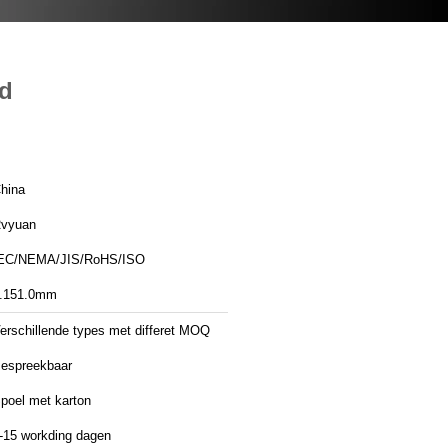
ad
hina
vyuan
EC/NEMA/JIS/RoHS/ISO
.151.0mm
erschillende types met differet MOQ
espreekbaar
poel met karton
-15 workding dagen