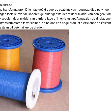
perdraad
ine transformatoren.Drie laag geëxtrudeerde coatings van hoogwaardige polymeerha
 lagen isolatie over de koperen geleider geextrudeerd door middel van een geaut
e spoelen door middel van barrière tape of inter-laag tapeAangezien de drielagenco
transformatoren te verkleinen, en belooft een hoge productie-efficiëntie en kosten
bestaan uit geëmailleerde draden.