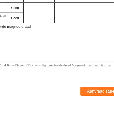
Goed.
geen
Goed.
erde magneetdraad
Aanvraag stur