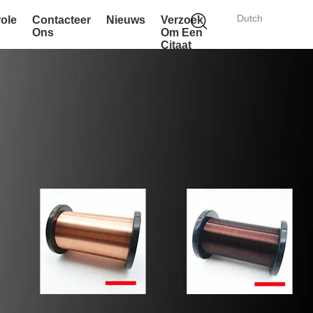
Dutch
role
Contacteer
Nieuws
Verzoek
Ons
Om Een
Citaat