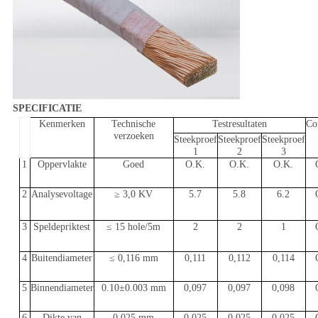
SPECIFICATIE
Kenmerken
Technische
Testresultaten
Co
verzoeken
Steekproef
Steekproef
Steekproef
1
2
3
1
Oppervlakte
Goed
O.K.
O.K.
O.K.
2
Analysevoltage
≥ 3,0 KV
5.7
5.8
6.2
3
Speldepriktest
≤ 15 hole/5m
2
2
1
4
Buitendiameter
≤ 0,116 mm
0,111
0,112
0,114
5
Binnendiameter
0.10±0.003 mm
0,097
0,097
0,098
6
Dikte van
0,025 mm
0,025
0,025
0,025