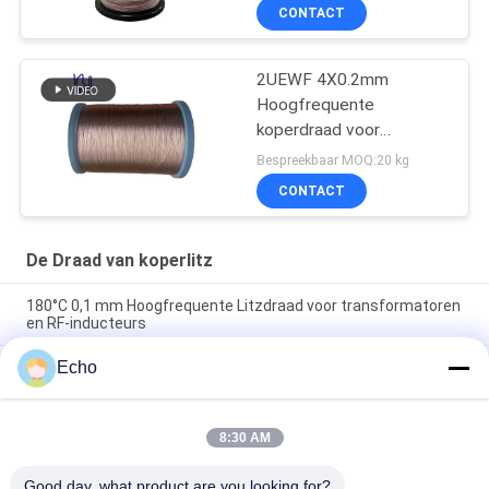
CONTACT
2UEWF 4X0.2mm
Hoogfrequente
koperdraad voor
transformatoren
Bespreekbaar MOQ:20 kg
CONTACT
De Draad van koperlitz
180°C 0,1 mm Hoogfrequente Litzdraad voor transformatoren
en RF-inducteurs
Echo
180°C Maximale temperatuur 0.1mm Draaddiameter 60
strengen Koper Litz draad voor hoogfrequente toepassingen
1UEW-H 0.1mm AWG38 60-streng gelast Litzdraad voor
8:30 AM
transformatoropwikkelingen met maximale temperatuur
180°C
Good day, what product are you looking for?