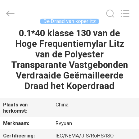
Ruiyuan
Electric
Material
Co,.Ltd.
All
De Draad van koperlitz
Rights
Reserved.
0.1*40 klasse 130 van de
HUIS
Hoge Frequentiemylar Litz
PRODUCTEN
van de Polyester
Transparante Vastgebonden
VIDEOS
Verdraaide Geëmailleerde
Draad het Koperdraad
ONGEVEER
ONS
Plaats van
China
herkomst:
FABRIEKSREIS
Merknaam:
Rvyuan
Certificering:
IEC/NEMA/JIS/RoHS/ISO