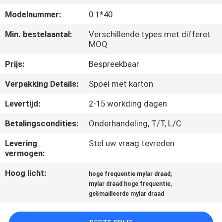
KWALITEITSCONTROLE
Modelnummer:
0.1*40
CONTACTEER
Min. bestelaantal:
Verschillende types met differet
MOQ
ONS
Prijs:
Bespreekbaar
NIEUWS
Verpakking Details:
Spoel met karton
Levertijd:
2-15 workding dagen
VERZOEK
Betalingscondities:
Onderhandeling, T/T, L/C
OM EEN
Levering
Stel uw vraag tevreden
CITAAT
vermogen:
Hoog licht:
,
hoge frequentie mylar draad
SITEMAP
,
mylar draad hoge frequentie
geëmailleerde mylar draad
PRIVACY