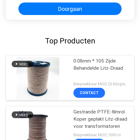
Geëmailleerde Draad het
Koperdraad
Doorgaan
Top Producten
0.08mm * 105 Zijde
Behandelde Litz-Draad
Bespreekbaar MOQ:20 kilogram/Kilogram
CONTACT
Gestrande PTFE-filmrol
Koper geplakt Litz-draad
voor transformatoren
Bespreekbaar MOQ:1000 m