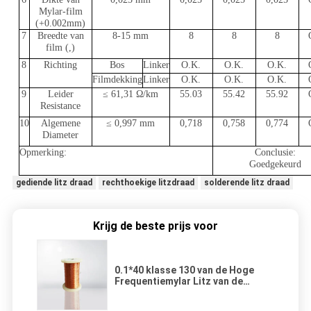
Mylar-film
(+0.002mm)
7
Breedte van
8-15 mm
8
8
8
film (,)
8
Richting
Bos
Linker
O.K.
O.K.
O.K.
Filmdekking
Linker
O.K.
O.K.
O.K.
9
Leider
≤ 61,31 Ω/km
55.03
55.42
55.92
Resistance
10
Algemene
≤ 0,997 mm
0,718
0,758
0,774
Diameter
Opmerking:
Conclusie:
Goedgekeurd
gediende litz draad
rechthoekige litzdraad
solderende litz draad
Krijg de beste prijs voor
0.1*40 klasse 130 van de Hoge
Frequentiemylar Litz van de
Polyester Transparante
Vastgebonden Verdraaide