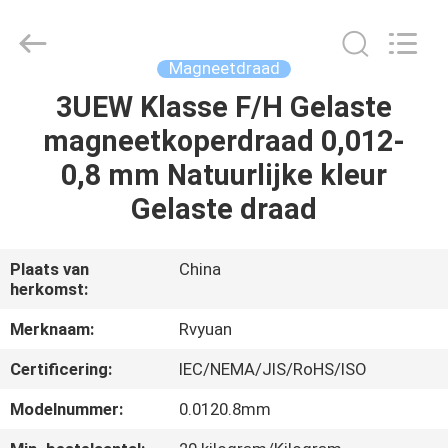
Ruiyuan
Electric
Material
Co,.Ltd.
All
Magneetdraad
Rights
Reserved.
3UEW Klasse F/H Gelaste
HUIS
magneetkoperdraad 0,012-
PRODUCTEN
0,8 mm Natuurlijke kleur
Gelaste draad
VIDEOS
Plaats van
China
herkomst:
ONGEVEER
ONS
Merknaam:
Rvyuan
Certificering:
IEC/NEMA/JIS/RoHS/ISO
FABRIEKSREIS
Modelnummer:
0.0120.8mm