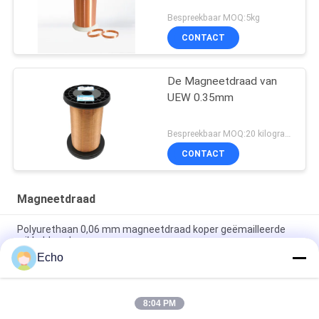
Bespreekbaar MOQ:5kg
CONTACT
De Magneetdraad van
UEW 0.35mm
Bespreekbaar MOQ:20 kilogram/Kilogram
CONTACT
Magneetdraad
Polyurethaan 0,06 mm magneetdraad koper geëmailleerde
wikkeldraad
Echo
0.15mm gelaagd koperen wikkeldraad gelaagd draad
meetgrafiek
8:04 PM
de 0.036mm Geëmailleerde Draad van de Kopermagneet voor