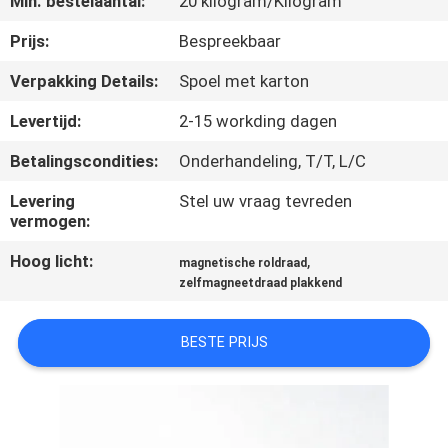
Min. bestelaantal:
20 kilogram/Kilogram
KWALITEITSCONTROLE
Prijs:
Bespreekbaar
CONTACTEER
Verpakking Details:
Spoel met karton
ONS
Levertijd:
2-15 workding dagen
Betalingscondities:
Onderhandeling, T/T, L/C
NIEUWS
Levering
Stel uw vraag tevreden
vermogen:
VERZOEK
Hoog licht:
,
OM EEN
magnetische roldraad
zelfmagneetdraad plakkend
CITAAT
BESTE PRIJS
SITEMAP
PRIVACY