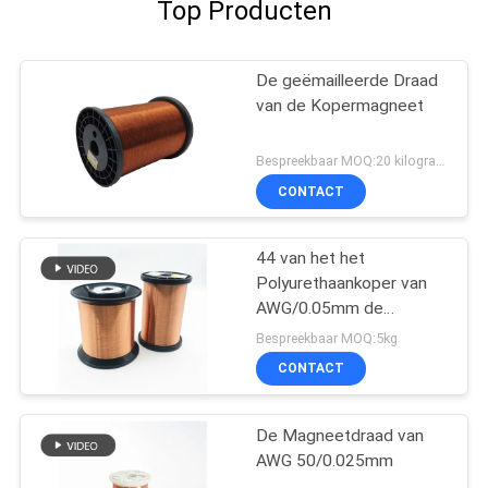
Top Producten
De geëmailleerde Draad
van de Kopermagneet
Bespreekbaar MOQ:20 kilogram/Kilogram
CONTACT
44 van het het
Polyurethaankoper van
AWG/0.05mm de
Magneetdraad
Bespreekbaar MOQ:5kg
CONTACT
De Magneetdraad van
AWG 50/0.025mm